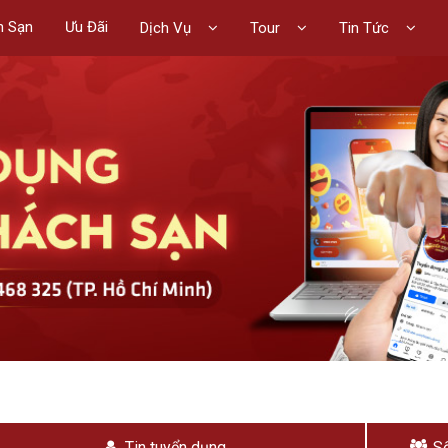
h Sạn
Ưu Đãi
Dịch Vụ
Tour
Tin Tức
Tin tuyển dụng
Số