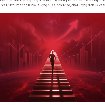
iệu quen thuộc trong lòng du khách. Hệ thống A25 Hotel của chúng tôi hi
à nơi lưu trú mà còn là biểu tượng của sự chu đáo, chất lượng dịch vụ và