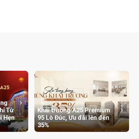
ãng
hỉ Từ
Khai trương A25 Premium
i Hẹn
95 Lò Đúc, Ưu đãi lên đến
35%