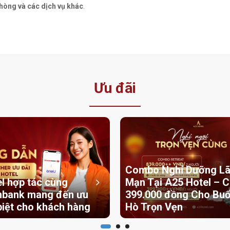
phòng và các dịch vụ khác
.
Ưu đãi
Combo Nghỉ Dưỡng L
l hợp tác cùng
Mạn Tại A25 Hotel – C
bank mang đến ưu
399.000 đồng Cho Buổ
biệt cho khách hàng
Hò Trọn Vẹn