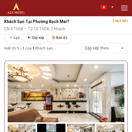
Khách Sạn Tại Phường Bạch Mai?
THAY ĐỔI
CN 9 Th08 – T2 10 Th08, 2 Khách
Lọc
Sắp xếp
Bản đồ
Sắp xếp theo
Hiển thị
1 - 1
của
1
Khách sạn