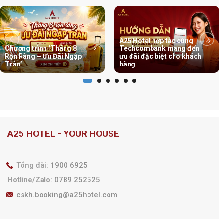
A25 Hotel hợp tác cùng
Chương trình ‘Tháng 8
Techcombank mang đến
Rộn Ràng – Ưu Đãi Ngập
ưu đãi đặc biệt cho khách
Tràn”
hàng
A25 HOTEL - YOUR HOUSE
Tổng đài:
1900 6925
Hotline/Zalo
:
0789 252525
cskh.booking@a25hotel.com