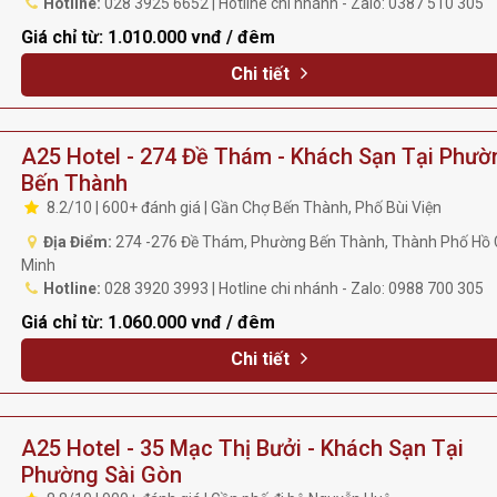
Hotline:
028 3925 6652 | Hotline chi nhánh - Zalo: 0387 510 305
Giá chỉ từ:
1.010.000 vnđ / đêm
Chi tiết
A25 Hotel - 274 Đề Thám - Khách Sạn Tại Phườ
Bến Thành
8.2/10 | 600+ đánh giá | Gần Chợ Bến Thành, Phố Bùi Viện
Địa Điểm:
274 -276 Đề Thám, Phường Bến Thành, Thành Phố Hồ 
Minh
Hotline:
028 3920 3993 | Hotline chi nhánh - Zalo: 0988 700 305
Giá chỉ từ:
1.060.000 vnđ / đêm
Chi tiết
A25 Hotel - 35 Mạc Thị Bưởi - Khách Sạn Tại
Phường Sài Gòn