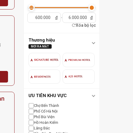
đ
-
đ
Xóa bộ lọc
Thương hiệu
í
MỚI RA MẮT
ƯU TIÊN KHU VỰC
ạn
Chợ Bến Thành
Phố Cổ Hà Nội
Phố Bùi Viện
Hồ Hoàn Kiếm
Lăng Bác