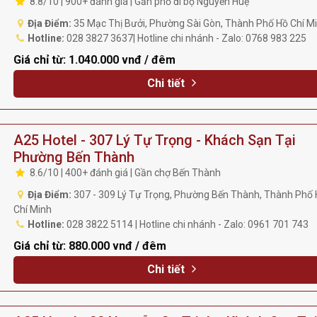
8.8/10 | 900+ đánh giá | Gần phố đi bộ Nguyễn Huệ
Địa Điểm:
35 Mạc Thị Bưởi, Phường Sài Gòn, Thành Phố Hồ Chí M
Hotline:
028 3827 3637| Hotline chi nhánh - Zalo: 0768 983 225
Giá chỉ từ:
1.040.000 vnđ / đêm
Chi tiết
A25 Hotel - 307 Lý Tự Trọng - Khách Sạn Tại
Phường Bến Thành
8.6/10 | 400+ đánh giá | Gần chợ Bến Thành
Địa Điểm:
307 - 309 Lý Tự Trọng, Phường Bến Thành, Thành Phố
Chí Minh
Hotline:
028 3822 5114 | Hotline chi nhánh - Zalo: 0961 701 743
Giá chỉ từ:
880.000 vnđ / đêm
Chi tiết