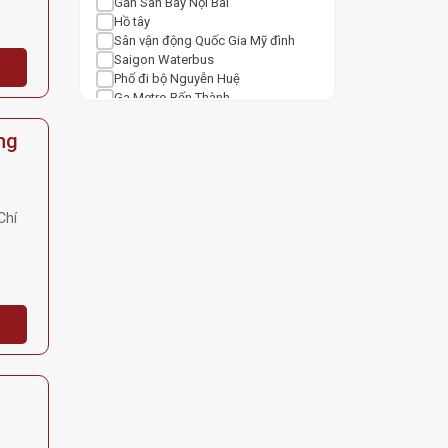
Gần Sân Bay Nội Bài
Hồ tây
Sân vận động Quốc Gia Mỹ đình
Saigon Waterbus
Phố đi bộ Nguyễn Huệ
Ga Metro Bến Thành
Nhà Thờ Đức Bà Sài Gòn
Sân bay Tân Sơn Nhất
ng
Trung Tâm Thương Mại
Văn Miếu Quốc Tử Giám
Vincom Center Bà Triệu
Vincom Mega Mall Royal City
Chí
Lotte Center Hanoi
Ga Cát Linh
Keangnam Landmark 72
Vincom Mega Mall Times City
Lotte Mall West Lake Hanoi