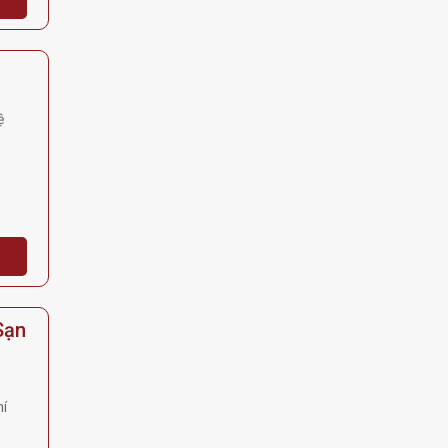
ệ
Sạn
í