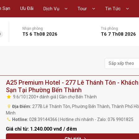
h Sạn
Ưu Đãi
Dịch Vụ
Tour
Tin Tức
Nhận phòng
Trả phòng
×
T5 6 Th08 2026
T6 7 Th08 2026
Sắp xếp theo
A25 Premium Hotel - 277 Lê Thánh Tôn - Khách
Sạn Tại Phường Bến Thành
9.6/10 | 200+ đánh giá | Gần chợ Bến Thành
Địa Điểm:
277B Lê Thánh Tôn, Phường Bến Thành, Thành Phố Hồ
Minh
Hotline:
028.39144366 | Hotline chi nhánh - Zalo: 076 9901825
Giá chỉ từ:
1.240.000 vnđ / đêm