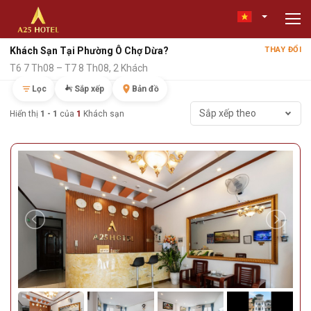
Khách Sạn Tại Phường Ô Chợ Dừa?
THAY ĐỔI
T6 7 Th08 – T7 8 Th08, 2 Khách
Lọc
Sắp xếp
Bản đồ
Sắp xếp theo
Hiển thị
1 - 1
của
1
Khách sạn