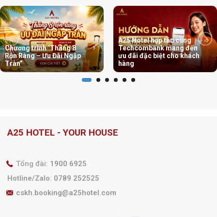
A25 Hotel hợp tác cùng
Chương trình ‘Tháng 8
Techcombank mang đến
Rộn Ràng – Ưu Đãi Ngập
ưu đãi đặc biệt cho khách
Tràn”
hàng
A25 HOTEL - YOUR HOUSE
Tổng đài:
1900 6925
Hotline/Zalo
:
0789 252525
cskh.booking@a25hotel.com