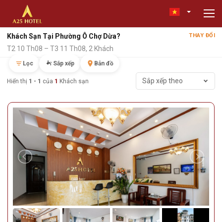
Khách Sạn Tại Phường Ô Chợ Dừa?
THAY ĐỔI
T2 10 Th08 – T3 11 Th08, 2 Khách
Lọc
Sắp xếp
Bản đồ
Sắp xếp theo
Hiển thị
1 - 1
của
1
Khách sạn