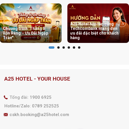
A25 Hotel hợp tác cùng
Chương trình ‘Tháng 8
Techcombank mang đến
Rộn Ràng – Ưu Đãi Ngập
ưu đãi đặc biệt cho khách
Tràn”
hàng
A25 HOTEL - YOUR HOUSE
Tổng đài:
1900 6925
Hotline/Zalo
:
0789 252525
cskh.booking@a25hotel.com