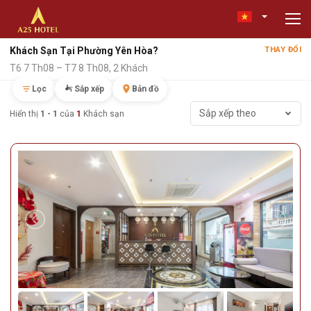
Khách Sạn Tại Phường Yên Hòa?
THAY ĐỔI
T6 7 Th08 – T7 8 Th08, 2 Khách
Lọc
Sắp xếp
Bản đồ
Sắp xếp theo
Hiển thị
1 - 1
của
1
Khách sạn