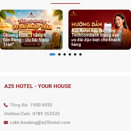
A25 Hotel hợp tác cùng
Chương trình ‘Tháng 8
Techcombank mang đến
Rộn Ràng – Ưu Đãi Ngập
ưu đãi đặc biệt cho khách
Tràn”
hàng
A25 HOTEL - YOUR HOUSE
Tổng đài:
1900 6925
Hotline/Zalo
:
0789 252525
cskh.booking@a25hotel.com