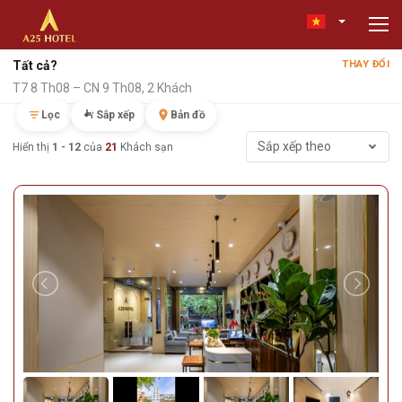
Tất cả?
THAY ĐỔI
T7 8 Th08 – CN 9 Th08, 2 Khách
Lọc
Sắp xếp
Bản đồ
Sắp xếp theo
Hiển thị
1 - 12
của
21
Khách sạn