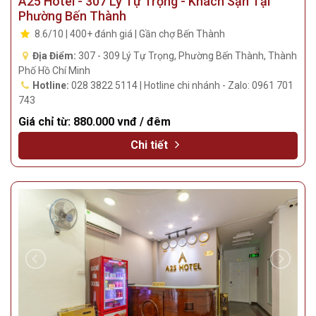
A25 Hotel - 307 Lý Tự Trọng - Khách Sạn Tại
Phường Bến Thành
8.6/10 | 400+ đánh giá | Gần chợ Bến Thành
Địa Điểm:
307 - 309 Lý Tự Trọng, Phường Bến Thành, Thành
Phố Hồ Chí Minh
Hotline:
028 3822 5114 | Hotline chi nhánh - Zalo: 0961 701
743
Giá chỉ từ:
880.000 vnđ / đêm
Chi tiết