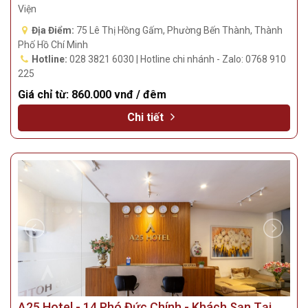
Phường Bến Thành
9.6/10 | 100+ đánh giá | Gần Chợ Bến Thành, Phố Tây Bùi
Viện
Địa Điểm:
75 Lê Thị Hồng Gấm, Phường Bến Thành, Thành
Phố Hồ Chí Minh
Hotline:
028 3821 6030 | Hotline chi nhánh - Zalo: 0768 910
225
Giá chỉ từ:
860.000 vnđ / đêm
Chi tiết