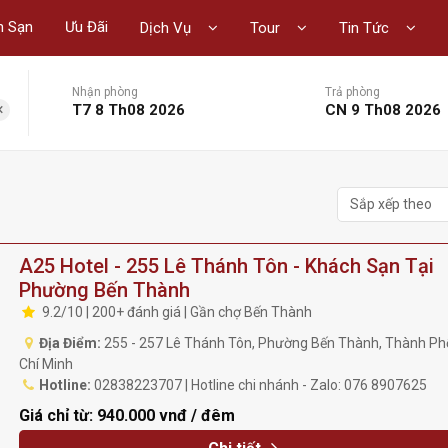
h Sạn
Ưu Đãi
Dịch Vụ
Tour
Tin Tức
Nhận phòng
Trả phòng
×
T7 8 Th08 2026
CN 9 Th08 2026
Sắp xếp theo
A25 Hotel - 255 Lê Thánh Tôn - Khách Sạn Tại
Phường Bến Thành
9.2/10 | 200+ đánh giá | Gần chợ Bến Thành
Địa Điểm:
255 - 257 Lê Thánh Tôn, Phường Bến Thành, Thành Ph
Chí Minh
Hotline:
02838223707 | Hotline chi nhánh - Zalo: 076 8907625
Giá chỉ từ:
940.000 vnđ / đêm