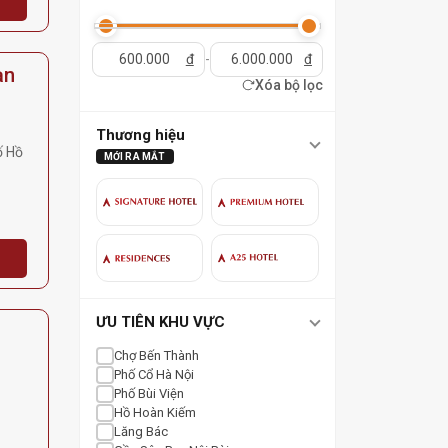
đ
-
đ
ạn
Xóa bộ lọc
Thương hiệu
ố Hồ
MỚI RA MẮT
ƯU TIÊN KHU VỰC
Chợ Bến Thành
Phố Cổ Hà Nội
Phố Bùi Viện
Hồ Hoàn Kiếm
Lăng Bác