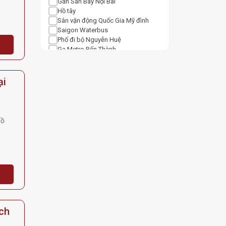
Gần Sân Bay Nội Bài
Hồ tây
Sân vận động Quốc Gia Mỹ đình
Saigon Waterbus
Phố đi bộ Nguyễn Huệ
Ga Metro Bến Thành
Nhà Thờ Đức Bà Sài Gòn
Sân bay Tân Sơn Nhất
Trung Tâm Thương Mại
ại
Văn Miếu Quốc Tử Giám
Vincom Center Bà Triệu
Vincom Mega Mall Royal City
Lotte Center Hanoi
Hồ
Ga Cát Linh
Keangnam Landmark 72
Vincom Mega Mall Times City
Lotte Mall West Lake Hanoi
ch