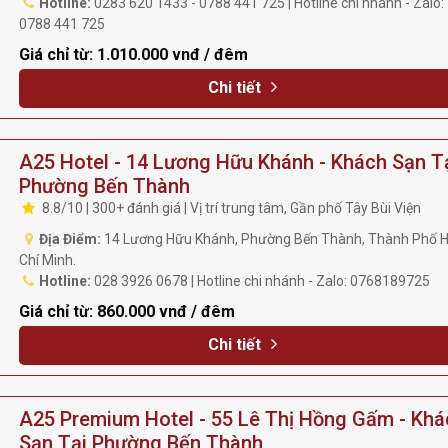
Hotline:
0283 620 1433 - 0788 441 725 | Hotline chi nhánh - Zalo:
0788 441 725
Giá chỉ từ:
1.010.000 vnđ / đêm
Chi tiết
A25 Hotel - 14 Lương Hữu Khánh - Khách Sạn T
Phường Bến Thành
8.8/10 | 300+ đánh giá | Vị trí trung tâm, Gần phố Tây Bùi Viện
Địa Điểm:
14 Lương Hữu Khánh, Phường Bến Thành, Thành Phố 
Chí Minh.
Hotline:
028 3926 0678 | Hotline chi nhánh - Zalo: 0768189725
Giá chỉ từ:
860.000 vnđ / đêm
Chi tiết
A25 Premium Hotel - 55 Lê Thị Hồng Gấm - Khá
Sạn Tại Phường Bến Thành