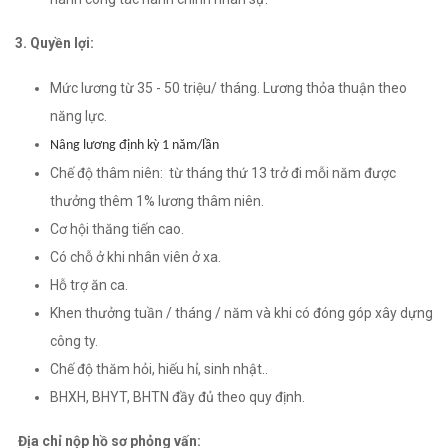
3. Quyền lợi:
Mức lương từ 35 - 50 triệu/ tháng. Lương thỏa thuận theo
năng lực.
Nâng l
ư
ơng định kỳ 1 năm/lần
Chế độ thâm niên: từ tháng thứ 13 trở đi mỗi năm được
thưởng thêm 1% lương thâm niên.
Cơ hội thăng tiến cao.
Có chỗ ở khi nhân viên ở xa.
Hỗ trợ ăn ca.
Khen thưởng tuần / tháng / năm và khi có đóng góp xây dựng
công ty.
Chế độ thăm hỏi, hiếu hỉ, sinh nhật..
BHXH, BHYT, BHTN đầy đủ theo quy định.
Địa chỉ nộp hồ sơ phỏng vấn: