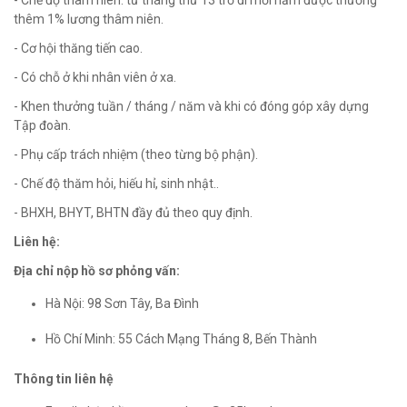
- Chế độ thâm niên: từ tháng thứ 13 trở đi mỗi năm được thưởng
thêm 1% lương thâm niên.
- Cơ hội thăng tiến cao.
- Có chỗ ở khi nhân viên ở xa.
- Khen thưởng tuần / tháng / năm và khi có đóng góp xây dựng
Tập đoàn.
- Phụ cấp trách nhiệm (theo từng bộ phận).
- Chế độ thăm hỏi, hiếu hỉ, sinh nhật..
- BHXH, BHYT, BHTN đầy đủ theo quy định.
Liên hệ:
Địa chỉ nộp hồ sơ phỏng vấn:
Hà Nội: 98 Sơn Tây, Ba Đình
Hồ Chí Minh: 55 Cách Mạng Tháng 8, Bến Thành
Thông tin liên hệ