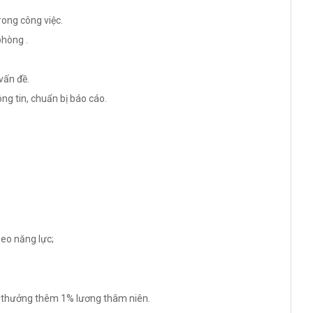
rong công việc.
phòng .
vấn đề.
ng tin, chuẩn bị báo cáo.
heo năng lực;
c thưởng thêm 1% lương thâm niên.