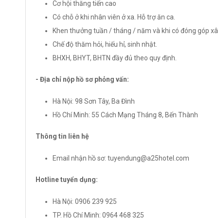
Cơ hội thăng tiến cao
Có chỗ ở khi nhân viên ở xa. Hỗ trợ ăn ca.
Khen thưởng tuần / tháng / năm và khi có đóng góp xâ
Chế độ thăm hỏi, hiếu hỉ, sinh nhật.
BHXH, BHYT, BHTN đầy đủ theo quy định.
- Địa chỉ nộp hồ sơ phỏng vấn:
Hà Nội: 98 Sơn Tây, Ba Đình
Hồ Chí Minh: 55 Cách Mạng Tháng 8, Bến Thành
Thông tin liên hệ
Email nhận hồ sơ: tuyendung@a25hotel.com
Hotline tuyển dụng:
Hà Nội: 0906 239 925
TP. Hồ Chí Minh: 0964 468 325