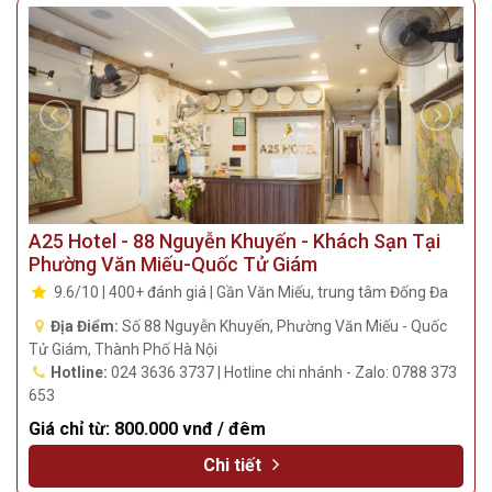
Địa Điểm:
Số 28 Trần Quý Cáp, Phường Văn Miếu, Quốc Tử
Giám, Thành Phố Hà Nội
Hotline:
024 3747 5185 | Hotline chi nhánh - Zalo: 0349 193
669
Giá chỉ từ:
710.000 vnđ / đêm
Chi tiết