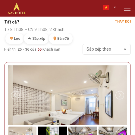
Tất cả?
THAY ĐỔI
T7 8 Th08 – CN 9 Th08, 2 Khách
Lọc
Sắp xếp
Bản đồ
Sắp xếp theo
Hiển thị
25 - 36
của
65
Khách sạn