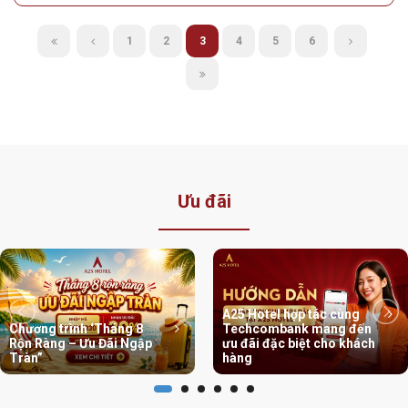
A25 Hotel - 88 Nguyễn Khuyến - Khách Sạn Tại
Phường Văn Miếu-Quốc Tử Giám
9.6/10 | 400+ đánh giá | Gần Văn Miếu, trung tâm Đống Đa
Địa Điểm:
Số 88 Nguyễn Khuyến, Phường Văn Miếu - Quốc
Tử Giám, Thành Phố Hà Nội
Hotline:
024 3636 3737 | Hotline chi nhánh - Zalo: 0788 373
653
Giá chỉ từ:
800.000 vnđ / đêm
Chi tiết
1
2
3
4
5
6