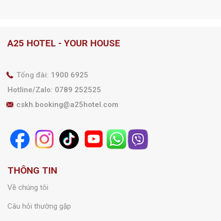
Ưu đãi
A25 Hotel hợp tác cùng
Chương trình ‘Tháng 8
Techcombank mang đến
Rộn Ràng – Ưu Đãi Ngập
ưu đãi đặc biệt cho khách
Tràn”
hàng
A25 HOTEL - YOUR HOUSE
Tổng đài:
1900 6925
Hotline/Zalo
:
0789 252525