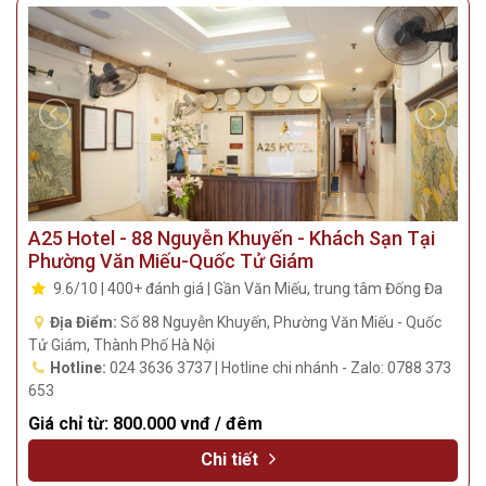
Địa Điểm:
Số 28 Trần Quý Cáp, Phường Văn Miếu, Quốc Tử
Giám, Thành Phố Hà Nội
Hotline:
024 3747 5185 | Hotline chi nhánh - Zalo: 0349 193
669
Giá chỉ từ:
710.000 vnđ / đêm
Chi tiết