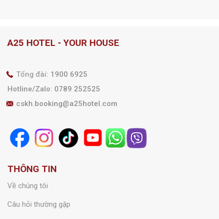
Ưu đãi
A25 Hotel hợp tác cùng
Chương trình ‘Tháng 8
Techcombank mang đến
Rộn Ràng – Ưu Đãi Ngập
ưu đãi đặc biệt cho khách
Tràn”
hàng
A25 HOTEL - YOUR HOUSE
Tổng đài:
1900 6925
Hotline/Zalo
:
0789 252525