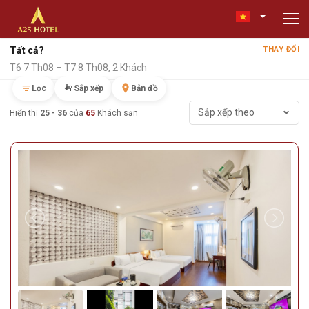
Tất cả?
THAY ĐỔI
T6 7 Th08 – T7 8 Th08, 2 Khách
Lọc
Sắp xếp
Bản đồ
Sắp xếp theo
Hiển thị
25 - 36
của
65
Khách sạn