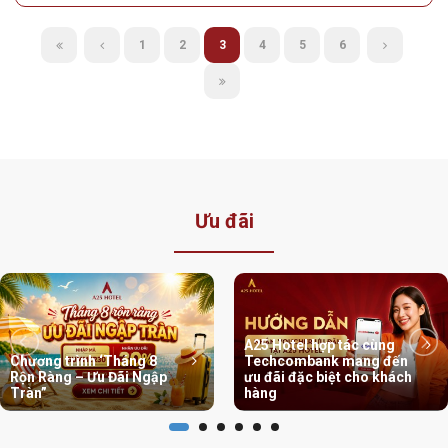
A25 Hotel - 88 Nguyễn Khuyến - Khách Sạn Tại
Phường Văn Miếu-Quốc Tử Giám
9.6/10 | 400+ đánh giá | Gần Văn Miếu, trung tâm Đống Đa
Địa Điểm:
Số 88 Nguyễn Khuyến, Phường Văn Miếu - Quốc
Tử Giám, Thành Phố Hà Nội
Hotline:
024 3636 3737 | Hotline chi nhánh - Zalo: 0788 373
653
Giá chỉ từ:
800.000 vnđ / đêm
Chi tiết
1
2
3
4
5
6