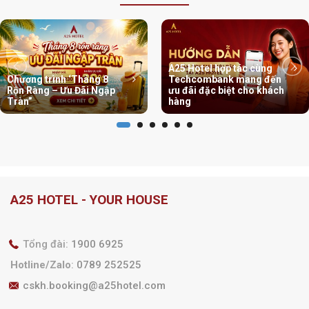
A25 Hotel hợp tác cùng
Chương trình ‘Tháng 8
Techcombank mang đến
Rộn Ràng – Ưu Đãi Ngập
ưu đãi đặc biệt cho khách
Tràn”
hàng
A25 HOTEL - YOUR HOUSE
Tổng đài:
1900 6925
Hotline/Zalo
:
0789 252525
cskh.booking@a25hotel.com