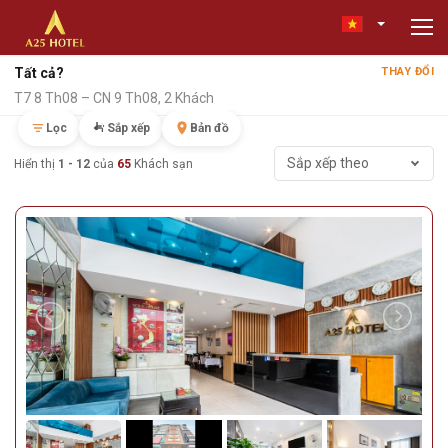
Tất cả?
THAY ĐỔI
T7 8 Th08 – CN 9 Th08, 2 Khách
Lọc
Sắp xếp
Bản đồ
Sắp xếp theo
Hiển thị
1 - 12
của
65
Khách sạn