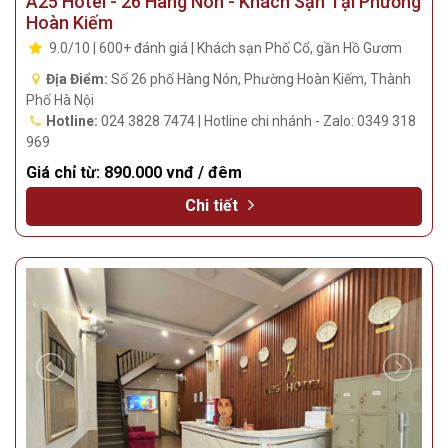
A25 Hotel - 26 Hàng Nón - Khách Sạn Tại Phường
Hoàn Kiếm
9.0/10 | 600+ đánh giá | Khách sạn Phố Cổ, gần Hồ Gươm
Địa Điểm:
Số 26 phố Hàng Nón, Phường Hoàn Kiếm, Thành
Phố Hà Nội
Hotline:
024 3828 7474 | Hotline chi nhánh - Zalo: 0349 318
969
Giá chỉ từ:
890.000 vnđ / đêm
Chi tiết