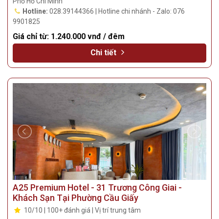
Địa Điểm:
277B Lê Thánh Tôn, Phường Bến Thành, Thành
Phố Hồ Chí Minh
Hotline:
028.39144366 | Hotline chi nhánh - Zalo: 076
9901825
Giá chỉ từ:
1.240.000 vnđ / đêm
Chi tiết