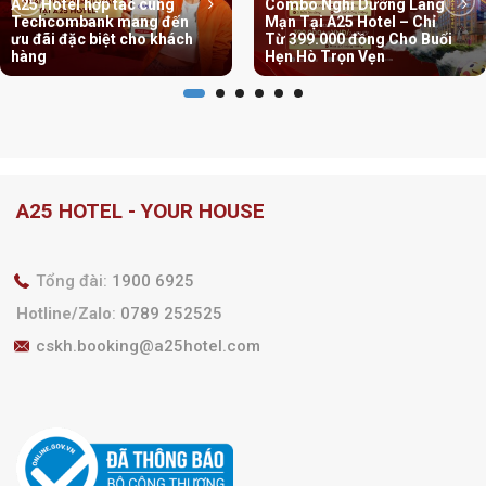
A25 Hotel hợp tác cùng
Combo Nghỉ Dưỡng Lãng
Techcombank mang đến
Mạn Tại A25 Hotel – Chỉ
ưu đãi đặc biệt cho khách
Từ 399.000 đồng Cho Buổi
hàng
Hẹn Hò Trọn Vẹn
A25 HOTEL - YOUR HOUSE
Tổng đài:
1900 6925
Hotline/Zalo
:
0789 252525
cskh.booking@a25hotel.com