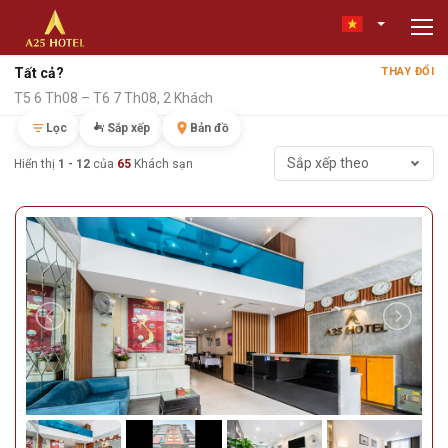
Tất cả?
THAY ĐỔI
T5 6 Th08 – T6 7 Th08, 2 Khách
Lọc
Sắp xếp
Bản đồ
Sắp xếp theo
Hiển thị
1 - 12
của
65
Khách sạn