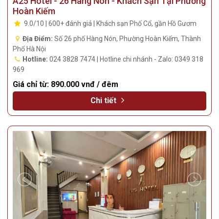
A25 Hotel - 26 Hàng Nón - Khách Sạn Tại Phường
Hoàn Kiếm
9.0/10 | 600+ đánh giá | Khách sạn Phố Cổ, gần Hồ Gươm
Địa Điểm:
Số 26 phố Hàng Nón, Phường Hoàn Kiếm, Thành
Phố Hà Nội
Hotline:
024 3828 7474 | Hotline chi nhánh - Zalo: 0349 318
969
Giá chỉ từ:
890.000 vnđ / đêm
Chi tiết