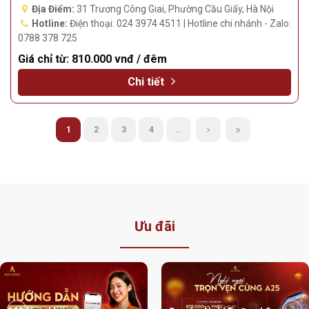
A25 Premium Hotel - 31 Trương Công Giai -
Khách Sạn Tại Phường Cầu Giấy
10/10 | 100+ đánh giá | Vị trí trung tâm
Địa Điểm:
31 Trương Công Giai, Phường Cầu Giấy, Hà Nội
Hotline:
Điện thoại: 024 3974 4511 | Hotline chi nhánh - Zalo:
0788 378 725
Giá chỉ từ:
810.000 vnđ / đêm
Chi tiết
1
2
3
4
..
Ưu đãi