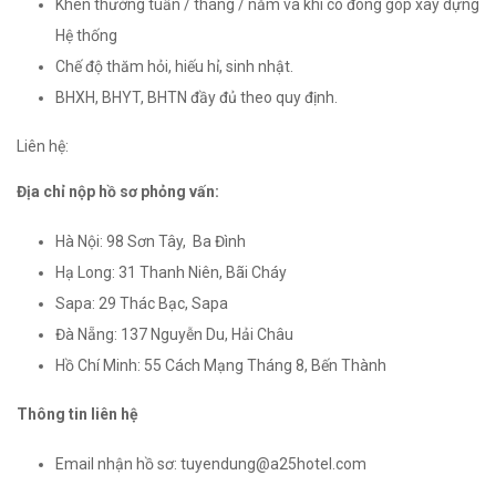
Khen thưởng tuần / tháng / năm và khi có đóng góp xây dựng
Hệ thống
Chế độ thăm hỏi, hiếu hỉ, sinh nhật.
BHXH, BHYT, BHTN đầy đủ theo quy định.
Liên hệ:
Địa chỉ nộp hồ sơ phỏng vấn:
Hà Nội: 98 Sơn Tây, Ba Đình
Hạ Long: 31 Thanh Niên, Bãi Cháy
Sapa: 29 Thác Bạc, Sapa
Đà Nẵng: 137 Nguyễn Du, Hải Châu
Hồ Chí Minh: 55 Cách Mạng Tháng 8, Bến Thành
Thông tin liên hệ
Email nhận hồ sơ: tuyendung@a25hotel.com