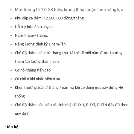
Mức lương từ 18- 38 triệu, lương thỏa thuận theo năng lực.
Phụ cấp ca đêm: +2.500.000 đồng/tháng.
Hỗ trợ bữa ăn trong ca.
Nghỉ 4 ngày/ tháng.
Nâng l
ư
ơng định kỳ 1 năm/lần
Chế độ thâm niên: từ tháng thứ 13 trở đi mỗi năm được thưởng
thêm 1% lương thâm niên.
Cơ hội thăng tiến cao
Có chỗ ở khi nhân viên ở xa
Khen thưởng tuần / tháng / năm và khi có đóng góp xây dựng Hệ
thống
Chế độ thăm hỏi, hiếu hỉ, sinh nhật.
BHXH, BHYT, BHTN đầy đủ theo
quy định.
Liên hệ: