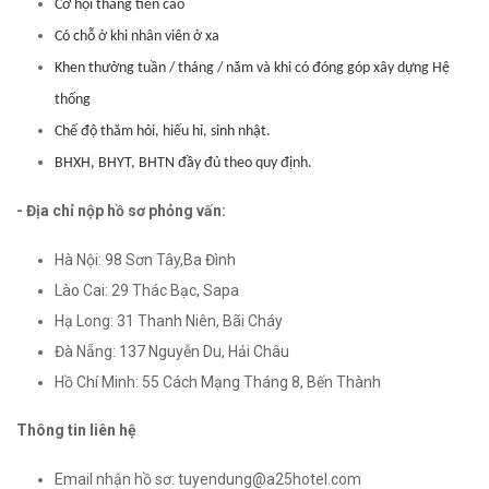
Cơ hội thăng tiến cao
Có chỗ ở khi nhân viên ở xa
Khen thưởng tuần / tháng / năm và khi có đóng góp xây dựng Hệ
thống
Chế độ thăm hỏi, hiếu hỉ, sinh nhật.
BHXH, BHYT, BHTN đầy đủ theo quy định.
- Địa chỉ nộp hồ sơ phỏng vấn:
Hà Nội: 98 Sơn Tây,Ba Đình
Lào Cai: 29 Thác Bạc, Sapa
Hạ Long: 31 Thanh Niên, Bãi Cháy
Đà Nẵng: 137 Nguyễn Du, Hải Châu
Hồ Chí Minh: 55 Cách Mạng Tháng 8, Bến Thành
Thông tin liên hệ
Email nhận hồ sơ: tuyendung@a25hotel.com