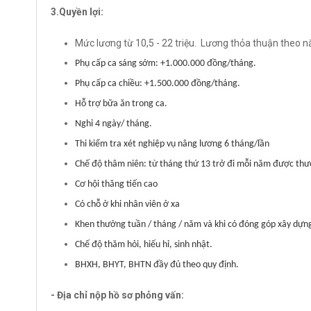
3.Quyền lợi:
Mức lương từ 10,5 - 22 triệu. Lương thỏa thuận theo n
Phụ cấp ca sáng sớm: +1.000.000 đồng/tháng.
Phụ cấp ca chiều: +1.500.000 đồng/tháng.
Hỗ trợ bữa ăn trong ca.
Nghỉ 4 ngày/ tháng.
Thi kiểm tra xét nghiệp vụ nâng lương 6 tháng/lần
Chế độ thâm niên: từ tháng thứ 13 trở đi mỗi năm được th
Cơ hội thăng tiến cao
Có chỗ ở khi nhân viên ở xa
Khen thưởng tuần / tháng / năm và khi có đóng góp xây dựn
Chế độ thăm hỏi, hiếu hỉ, sinh nhật.
BHXH, BHYT, BHTN đầy đủ theo quy định.
- Địa chỉ nộp hồ sơ phỏng vấn: