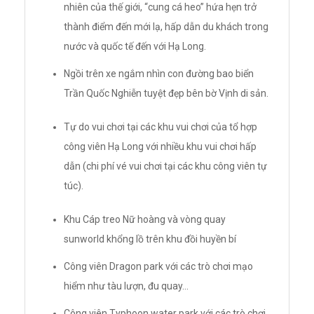
nhiên của thế giới, “cung cá heo” hứa hẹn trở
thành điểm đến mới lạ, hấp dẫn du khách trong
nước và quốc tế đến với Hạ Long.
Ngồi trên xe ngắm nhìn con đường bao biển
Trần Quốc Nghiễn tuyệt đẹp bên bờ Vịnh di sản.
Tự do vui chơi tại các khu vui chơi của tổ hợp
công viên Hạ Long với nhiều khu vui chơi hấp
dẫn (chi phí vé vui chơi tại các khu công viên tự
túc).
Khu Cáp treo Nữ hoàng và vòng quay
sunworld khổng lồ trên khu đồi huyền bí
Công viên Dragon park với các trò chơi mạo
hiểm như tàu lượn, đu quay...
Công viên Typhoon water park với các trò chơi