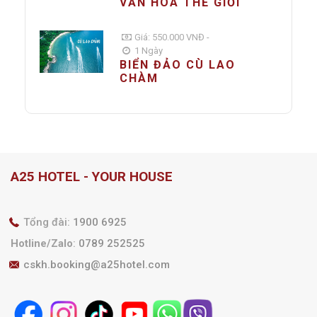
VĂN HÓA THẾ GIỚI
Giá: 550.000 VNĐ -
1 Ngày
BIỂN ĐẢO CÙ LAO
CHÀM
A25 HOTEL - YOUR HOUSE
Tổng đài:
1900 6925
Hotline/Zalo
:
0789 252525
cskh.booking@a25hotel.com