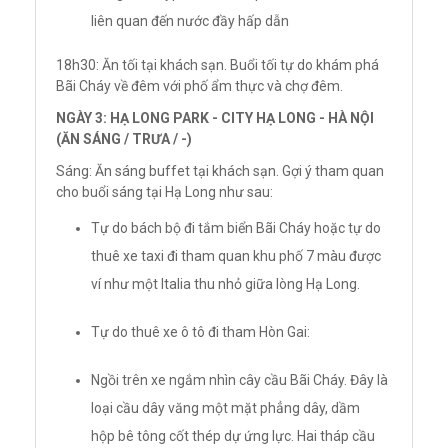
liên quan đến nước đầy hấp dẫn
18h30: Ăn tối tại khách sạn. Buổi tối tự do khám phá
Bãi Cháy về đêm với phố ẩm thực và chợ đêm.
NGÀY 3: HẠ LONG PARK - CITY HẠ LONG - HÀ NỘI
(ĂN SÁNG / TRƯA / -)
Sáng: Ăn sáng buffet tại khách sạn. Gợi ý tham quan
cho buổi sáng tại Hạ Long như sau:
Tự do bách bộ đi tắm biển Bãi Cháy hoặc tự do
thuê xe taxi đi tham quan khu phố 7 màu được
ví như một Italia thu nhỏ giữa lòng Hạ Long.
Tự do thuê xe ô tô đi tham Hòn Gai:
Ngồi trên xe ngắm nhìn cây cầu Bãi Cháy. Đây là
loại cầu dây văng một mặt phẳng dây, dầm
hộp bê tông cốt thép dự ứng lực. Hai tháp cầu