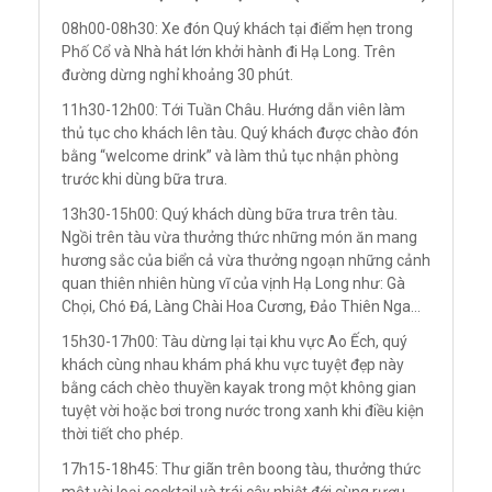
08h00-08h30: Xe đón Quý khách tại điểm hẹn trong
Phố Cổ và Nhà hát lớn khởi hành đi Hạ Long. Trên
đường dừng nghỉ khoảng 30 phút.
11h30-12h00: Tới Tuần Châu. Hướng dẫn viên làm
thủ tục cho khách lên tàu. Quý khách được chào đón
bằng “welcome drink” và làm thủ tục nhận phòng
trước khi dùng bữa trưa.
13h30-15h00: Quý khách dùng bữa trưa trên tàu.
Ngồi trên tàu vừa thưởng thức những món ăn mang
hương sắc của biển cả vừa thưởng ngoạn những cảnh
quan thiên nhiên hùng vĩ của vịnh Hạ Long như: Gà
Chọi, Chó Đá, Làng Chài Hoa Cương, Đảo Thiên Nga…
15h30-17h00: Tàu dừng lại tại khu vực Ao Ếch, quý
khách cùng nhau khám phá khu vực tuyệt đẹp này
bằng cách chèo thuyền kayak trong một không gian
tuyệt vời hoặc bơi trong nước trong xanh khi điều kiện
thời tiết cho phép.
17h15-18h45: Thư giãn trên boong tàu, thưởng thức
một vài loại cocktail và trái cây nhiệt đới cùng rượu