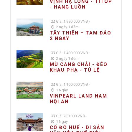
VỊNH HẠ LONG - TITOP
- HANG LUỒN
Giá: 1.990.000 VNĐ -
2 ngày 1 đêm
TÂY THIÊN – TAM ĐẢO
2 NGÀY
Giá: 1.490.000 VNĐ -
2 ngày 1 đêm
MÙ CANG CHẢI - ĐÈO
KHAU PHẠ - TÚ LỆ
Giá: 1.100.000 VNĐ -
1 Ngày
VINPEARL LAND NAM
HỘI AN
Giá: 730.000 VNĐ -
1 Ngày
CỐ ĐÔ HUẾ - DI SẢN