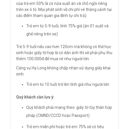
của trẻ em 50% là có nửa suất ăn và chỗ ngồi riêng
trên xe ô tô. Mọi phát sinh về chi phí vé thắng cảnh tại
các điểm tham quan gia đình tự chi trả).
Trẻ em từ 5-9 tuổi, tính 75% giá (ăn 01 suất và
ghế riêng trên xe)
Trẻ 5-9 tuổi nếu cao hơn 120cm mà không có thẻ học
sinh hoặc giấy tờ hợp lệ có dán ảnh thì sẽ phải phụ thu
thêm 100.000đ để mua vé như người lớn.
Cảng vụ Hạ Long không chấp nhận sử dụng giấy khai
sinh.
Trẻ em từ 10 tuổi trở lên tính giá như người lớn
Quý khách cần lưu ý:
Quý khách phải mang theo: giấy tờ tùy thân hợp
pháp (CMND/CCCD hoặc Passport)
Trẻ em miễn phí hoặc trẻ em 75% sẽ có tiêu