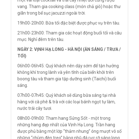
vang. Tham gia cooking class (món chả giò) hoặc thư
giãn trong bể sục jacuzzi ngoài trời.
19h00-20h00: Bữa tối đặc biệt được phục vụ trên tàu.
21h00-23h00: Tham gia các hoạt động buổi tối và câu
mực. Nghỉ đêm trên tàu.
NGÀY 2: VỊNH HẠ LONG - HÀ NỘI (ĂN SÁNG / TRƯA /
TỐI)
06h00-06h45: Quý khách nên dậy sớm để tận hưởng
không khí trong lành và yên tĩnh của biển khởi trên
boong tàu và tham gia tập dưỡng sinh (Taichi) buổi
sáng.
07h00-07h45: Quý khách sẽ dùng bữa sáng tại nhà
hàng với cà phê & trà với các loại bánh ngọt tự làm,
nước trái cây tươi.
08h00-09h00: Tham hang Sửng Sốt - một trong
những hang đẹp nhất của Vịnh Hạ Long. Trần hang
được phủ bằng một lớp “thảm nhung” óng mượt vô số
những “chùm đèn treo” bằng nhũ đá rực rỡ sáng long