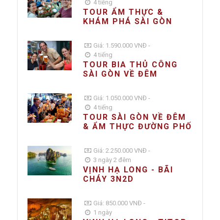
4 tiếng
TOUR ẨM THỰC &
KHÁM PHÁ SÀI GÒN
Giá: 1.590.000 VNĐ -
4 tiếng
TOUR BIA THỦ CÔNG
SÀI GÒN VỀ ĐÊM
Giá: 1.050.000 VNĐ -
4 tiếng
TOUR SÀI GÒN VỀ ĐÊM
& ẨM THỰC ĐƯỜNG PHỐ
Giá: 2.250.000 VNĐ -
3 ngày 2 đêm
VỊNH HẠ LONG - BÃI
CHÁY 3N2D
Giá: 850.000 VNĐ -
1 ngày