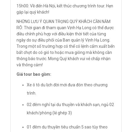
15h00: Về đến Hà Nội, kết thúc chương trình tour. Hẹn
gặp lại quý khách!
NHỮNG LƯU Ý QUAN TRỌNG QUÝ KHÁCH CẦN NẮM
RÕ: Thời gian đi tham quan Vịnh Hạ Long có thể được
điều chỉnh phù hợp với điều kiện thời tiết của từng
ngày do sự điều phối của Ban quản lý Vịnh Hạ Long.
Trong một số trường hợp có thể có lệnh cấm xuất bến
bất chợt do có gió to hoặc mưa giông mà không cần
thông báo trước. Mong Quý khách vui vẻ chấp nhận
và thông cảm!
Giá tour bao gồm:
Xe ô tô du lịch đời mới đưa đón theo chương
trình.
02 đêm nghỉ tại du thuyền và khách sạn, ngủ 02
khách/phòng (lẻ ghép 3)
01 đêm du thuyền tiêu chuẩn 5 sao tùy theo