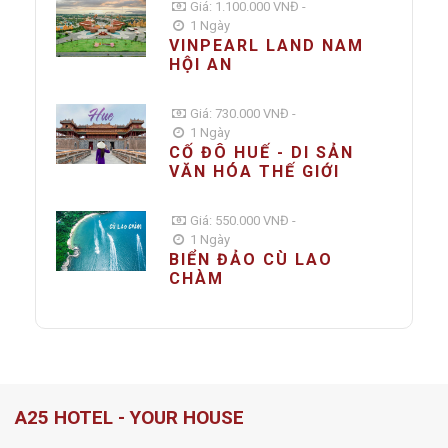
Giá: 1.100.000 VNĐ -
1 Ngày
VINPEARL LAND NAM
HỘI AN
Giá: 730.000 VNĐ -
1 Ngày
CỐ ĐÔ HUẾ - DI SẢN
VĂN HÓA THẾ GIỚI
Giá: 550.000 VNĐ -
1 Ngày
BIỂN ĐẢO CÙ LAO
CHÀM
A25 HOTEL - YOUR HOUSE