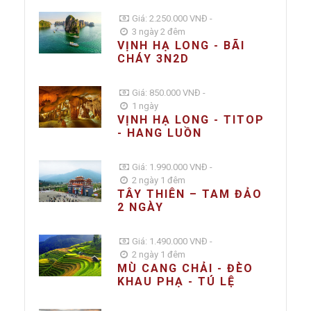
Giá: 2.250.000 VNĐ -
3 ngày 2 đêm
VỊNH HẠ LONG - BÃI
CHÁY 3N2D
Giá: 850.000 VNĐ -
1 ngày
VỊNH HẠ LONG - TITOP
- HANG LUỒN
Giá: 1.990.000 VNĐ -
2 ngày 1 đêm
TÂY THIÊN – TAM ĐẢO
2 NGÀY
Giá: 1.490.000 VNĐ -
2 ngày 1 đêm
MÙ CANG CHẢI - ĐÈO
KHAU PHẠ - TÚ LỆ