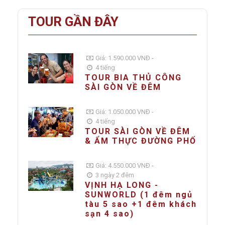
TOUR GẦN ĐÂY
Giá: 1.590.000 VNĐ -
4 tiếng
TOUR BIA THỦ CÔNG
SÀI GÒN VỀ ĐÊM
Giá: 1.050.000 VNĐ -
4 tiếng
TOUR SÀI GÒN VỀ ĐÊM
& ẨM THỰC ĐƯỜNG PHỐ
Giá: 4.550.000 VNĐ -
3 ngày 2 đêm
VỊNH HẠ LONG -
SUNWORLD (1 đêm ngủ
tàu 5 sao +1 đêm khách
sạn 4 sao)