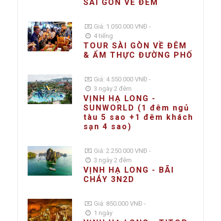
SÀI GÒN VỀ ĐÊM
Giá: 1.050.000 VNĐ -
4 tiếng
TOUR SÀI GÒN VỀ ĐÊM
& ẨM THỰC ĐƯỜNG PHỐ
Giá: 4.550.000 VNĐ -
3 ngày 2 đêm
VỊNH HẠ LONG -
SUNWORLD (1 đêm ngủ
tàu 5 sao +1 đêm khách
sạn 4 sao)
Giá: 2.250.000 VNĐ -
3 ngày 2 đêm
VỊNH HẠ LONG - BÃI
CHÁY 3N2D
Giá: 850.000 VNĐ -
1 ngày