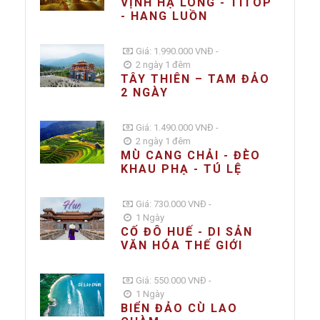
VỊNH HẠ LONG - TITOP
- HANG LUỒN
Giá: 1.990.000 VNĐ -
2 ngày 1 đêm
TÂY THIÊN – TAM ĐẢO
2 NGÀY
Giá: 1.490.000 VNĐ -
2 ngày 1 đêm
MÙ CANG CHẢI - ĐÈO
KHAU PHẠ - TÚ LỆ
Giá: 730.000 VNĐ -
1 Ngày
CỐ ĐÔ HUẾ - DI SẢN
VĂN HÓA THẾ GIỚI
Giá: 550.000 VNĐ -
1 Ngày
BIỂN ĐẢO CÙ LAO