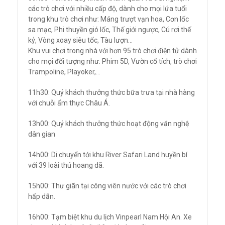
các trò chơi với nhiều cấp độ, dành cho mọi lứa tuổi
trong khu trò chơi như: Máng trượt vạn hoa, Cơn lốc
sa mạc, Phi thuyền gió lốc, Thế giới ngược, Cú rơi thế
kỷ, Vòng xoay siêu tốc, Tàu lượn…
Khu vui chơi trong nhà với hơn 95 trò chơi điện tử dành
cho mọi đối tượng như: Phim 5D, Vườn cổ tích, trò chơi
Trampoline, Playoker,…
11h30: Quý khách thưởng thức bữa trưa tại nhà hàng
với chuỗi ẩm thực Châu Á.
13h00: Quý khách thưởng thức hoạt động văn nghệ
dân gian
14h00: Di chuyển tới khu River Safari Land huyền bí
với 39 loài thú hoang dã.
15h00: Thư giãn tại công viên nước với các trò chơi
hấp dẫn.
16h00: Tạm biệt khu du lịch Vinpearl Nam Hội An. Xe