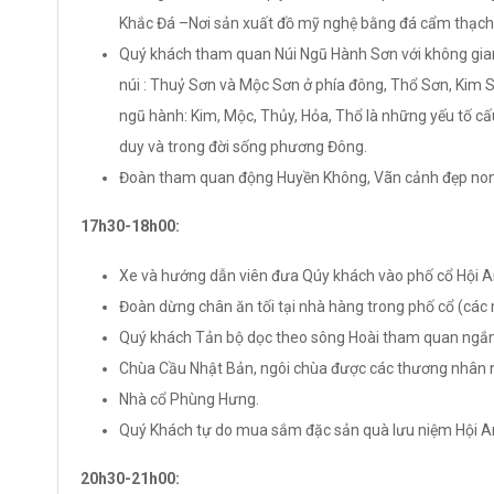
Khắc Đá –Nơi sản xuất đồ mỹ nghệ bằng đá cẩm thạch 
Quý khách tham quan Núi Ngũ Hành Sơn với không gi
núi : Thuỷ Sơn và Mộc Sơn ở phía đông, Thổ Sơn, Kim Sơ
ngũ hành: Kim, Mộc, Thủy, Hỏa, Thổ là những yếu tố cấu
duy và trong đời sống phương Đông.
Đoàn tham quan động Huyền Không, Vãn cảnh đẹp non n
17h30-18h00:
Xe và hướng dẫn viên đưa Qúy khách vào phố cổ Hội 
Đoàn dừng chân ăn tối tại nhà hàng trong phố cổ (các
Quý khách Tản bộ dọc theo sông Hoài tham quan ngắ
Chùa Cầu Nhật Bản, ngôi chùa được các thương nhân n
Nhà cổ Phùng Hưng.
Quý Khách tự do mua sắm đặc sản quà lưu niệm Hội A
20h30-21h00: