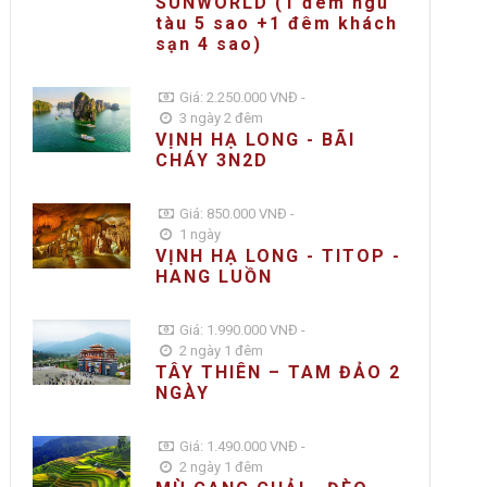
SUNWORLD (1 đêm ngủ
tàu 5 sao +1 đêm khách
sạn 4 sao)
Giá: 2.250.000 VNĐ -
3 ngày 2 đêm
VỊNH HẠ LONG - BÃI
CHÁY 3N2D
Giá: 850.000 VNĐ -
1 ngày
VỊNH HẠ LONG - TITOP -
HANG LUỒN
Giá: 1.990.000 VNĐ -
2 ngày 1 đêm
TÂY THIÊN – TAM ĐẢO 2
NGÀY
Giá: 1.490.000 VNĐ -
2 ngày 1 đêm