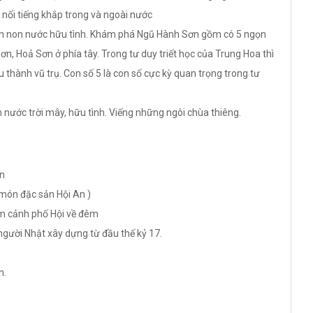
nổi tiếng khắp trong và ngoài nước
an non nước hữu tình. Khám phá Ngũ Hành Sơn gồm có 5 ngọn
n, Hoả Sơn ở phía tây. Trong tư duy triết học của Trung Hoa thì
 thành vũ trụ. Con số 5 là con số cực kỳ quan trọng trong tư
ước trời mây, hữu tình. Viếng những ngôi chùa thiêng.
An
 món đặc sản Hội An )
m cảnh phố Hội về đêm
gười Nhật xây dựng từ đầu thế kỷ 17.
n.