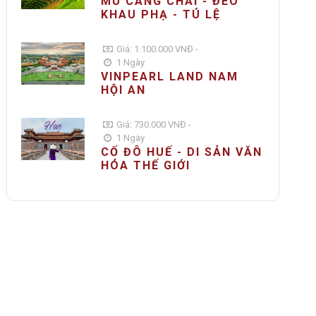
MÙ CANG CHẢI - ĐÈO
KHAU PHẠ - TÚ LỆ
Giá: 1.100.000 VNĐ -
1 Ngày
VINPEARL LAND NAM
HỘI AN
Giá: 730.000 VNĐ -
1 Ngày
CỐ ĐÔ HUẾ - DI SẢN VĂN
HÓA THẾ GIỚI