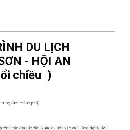
ÌNH DU LỊCH
ƠN - HỘI AN
uổi chiều )
 trung tâm thành phố)
ỡng các kiệt tác điêu khắc đá tinh xảo của Làng Nghề Điêu