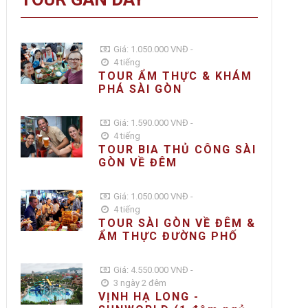
Giá: 1.050.000 VNĐ -
4 tiếng
TOUR ẨM THỰC & KHÁM
PHÁ SÀI GÒN
Giá: 1.590.000 VNĐ -
4 tiếng
TOUR BIA THỦ CÔNG SÀI
GÒN VỀ ĐÊM
Giá: 1.050.000 VNĐ -
4 tiếng
TOUR SÀI GÒN VỀ ĐÊM &
ẨM THỰC ĐƯỜNG PHỐ
Giá: 4.550.000 VNĐ -
3 ngày 2 đêm
VỊNH HẠ LONG -