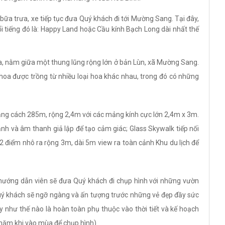
ữa trưa, xe tiếp tục đưa Quý khách đi tới Mường Sang. Tại đây,
 tiếng đó là: Happy Land hoặc Cầu kính Bạch Long dài nhất thế
a, nằm giữa một thung lũng rộng lớn ở bản Lùn, xã Mường Sang.
oa được trồng từ nhiều loại hoa khác nhau, trong đó có những
ảng cách 285m, rộng 2,4m với các mảng kính cực lớn 2,4m x 3m.
nh và âm thanh giả lập để tạo cảm giác; Glass Skywalk tiếp nối
 điểm nhô ra rộng 3m, dài 5m view ra toàn cảnh Khu du lịch để
 hướng dẫn viên sẽ đưa Quý khách đi chụp hình với những vườn
ý khách sẽ ngỡ ngàng và ấn tượng trước những vẻ đẹp đầy sức
y như thế nào là hoàn toàn phụ thuộc vào thời tiết và kế hoạch
thăm khi vào mùa để chụp hình).