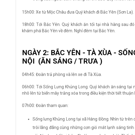
15h00: Xe từ Mộc Châu đưa Quý khách đi Bắc Yên (Sơn La).
18h00: Tới Bắc Yên. Quý khách ăn tối tại nhà hàng sau đó
khám phá Bắc Yên về đêm. Nghỉ đêm tại Bắc Yên.
NGÀY 2: BẮC YÊN - TÀ XÙA - SỐ
NỘI (ĂN SÁNG / TRƯA )
04h45: Đoàn trả phòng và lên xe đi Tà Xùa.
06h00: Tới Sống Lưng Khủng Long. Quý khách ăn sáng tại 
nhô lên từ biển mây trắng xóa trong điều kiện thời tiết thuậ
07h00: Đoàn tham quan:
Sống lưng Khủng Long tại xã Háng Đồng. Nhìn từ trên 
trôi lãng đãng cùng những cơn gió mát lạnh sáng tinh