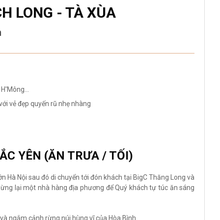
H LONG - TÀ XÙA
m
 H'Mông...
i vẻ đẹp quyến rũ nhẹ nhàng
ẮC YÊN (ĂN TRƯA / TỐI)
n Hà Nội sau đó di chuyển tới đón khách tại BigC Thăng Long và
 dừng lại một nhà hàng địa phương để Quý khách tự túc ăn sáng
và ngắm cảnh rừng núi hùng vĩ của Hòa Bình.