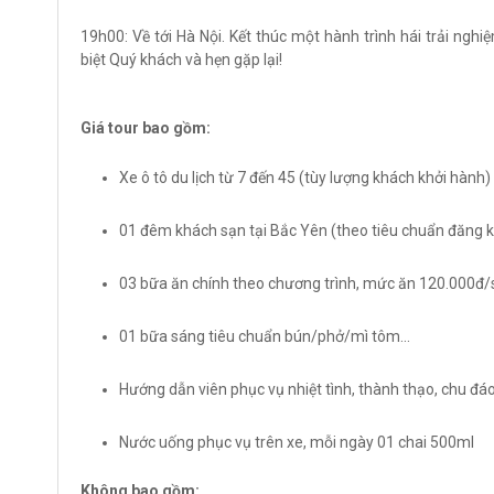
19h00: Về tới Hà Nội. Kết thúc một hành trình hái trải ng
biệt Quý khách và hẹn gặp lại!
Giá tour bao gồm:
Xe ô tô du lịch từ 7 đến 45 (tùy lượng khách khởi hành
01 đêm khách sạn tại Bắc Yên (theo tiêu chuẩn đăng k
03 bữa ăn chính theo chương trình, mức ăn 120.000đ/
01 bữa sáng tiêu chuẩn bún/phở/mì tôm...
Hướng dẫn viên phục vụ nhiệt tình, thành thạo, chu đáo
Nước uống phục vụ trên xe, mỗi ngày 01 chai 500ml
Không bao gồm: