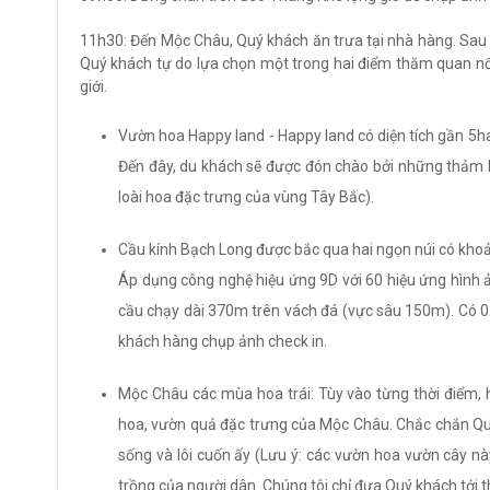
11h30: Đến Mộc Châu, Quý khách ăn trưa tại nhà hàng. Sau b
Quý khách tự do lựa chọn một trong hai điểm thăm quan nổi
giới.
Vườn hoa Happy land - Happy land có diện tích gần 5h
Đến đây, du khách sẽ được đón chào bởi những thảm h
loài hoa đặc trưng của vùng Tây Bắc).
Cầu kính Bạch Long được bắc qua hai ngọn núi có kho
Áp dụng công nghệ hiệu ứng 9D với 60 hiệu ứng hình ả
cầu chạy dài 370m trên vách đá (vực sâu 150m). Có 02
khách hàng chụp ảnh check in.
Mộc Châu các mùa hoa trái: Tùy vào từng thời điểm,
hoa, vườn quả đặc trưng của Mộc Châu. Chắc chắn Qu
sống và lôi cuốn ấy (Lưu ý: các vườn hoa vườn cây nà
trồng của người dân. Chúng tôi chỉ đưa Quý khách tới 