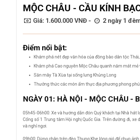
MỘC CHÂU - CẦU KÍNH BẠC
Giá: 1.600.000 VNĐ -
2 ngày 1 đê
Điểm nổi bật:
Khám phá nét đẹp văn hóa của đồng bào dân tộc Thái,
Khám phá Cao nguyên Mộc Châu quanh năm mát mẻ vớ
Săn mây Tà Xùa tại sống lưng Khủng Long
Thưởng thức các món ẩm thực địa phương phong phú
NGÀY 01: HÀ NỘI - MỘC CHÂU - B
05h45-06h00: Xe và hướng dẫn đón Quý khách tại Nhà hát lớ
Cổng số 1 Trung tâm Hội nghị Quốc Gia. Trên đường đi, xe
và nghỉ ngơi.
09h00: Dừng chân trên đèo Thung Khe lộng gió để chụp ảnh 