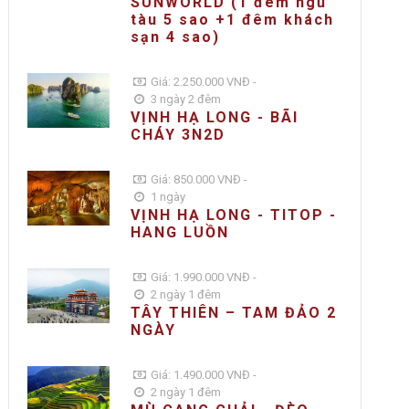
SUNWORLD (1 đêm ngủ
tàu 5 sao +1 đêm khách
sạn 4 sao)
Giá: 2.250.000 VNĐ -
3 ngày 2 đêm
VỊNH HẠ LONG - BÃI
CHÁY 3N2D
Giá: 850.000 VNĐ -
1 ngày
VỊNH HẠ LONG - TITOP -
HANG LUỒN
Giá: 1.990.000 VNĐ -
2 ngày 1 đêm
TÂY THIÊN – TAM ĐẢO 2
NGÀY
Giá: 1.490.000 VNĐ -
2 ngày 1 đêm