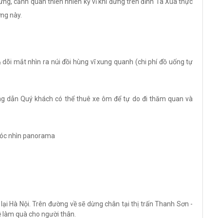
ưng, cảnh quan thiên nhiên kỳ vĩ khi đứng trên đỉnh Tà Xùa thực
ng này.
õi mắt nhìn ra núi đồi hùng vĩ xung quanh (chi phí đồ uống tự
ớng dẫn Quý khách có thể thuê xe ôm để tự do đi thăm quan và
góc nhìn panorama
lại Hà Nội. Trên đường về sẽ dừng chân tại thị trấn Thanh Sơn -
 làm quà cho người thân.