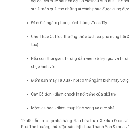
sỏi đá, chưa kể hai bên đều là vực sâu hun hút. Thế nh
sự là món quà cho những ai chinh phục được cung đườ
Đỉnh Gió ngắm phong cảnh hùng vĩ nơi đây.
Ghé Thào Coffee thưởng thức tách cà phê nóng hổi & d
túc).
Nếu còn thời gian, hướng dẫn viên sẽ hẹn giờ và hư
chụp hình với:
Điểm săn mây Tà Xùa - nơi có thể ngắm biển mây với 
Cây Cô đơn - điểm check in nổi tiếng của giới trẻ
Mỏm cá heo - điểm chụp hình sống ảo cực phê
12h00: Ăn trưa tại nhà hàng. Sau bữa trưa, Xe đưa Đoàn về 
Phú Thọ thưởng thức đặc sản thịt chua Thanh Sơn & mua về