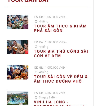
Giá: 1.050.000 VNĐ -
4 tiếng
TOUR ẨM THỰC & KHÁM
PHÁ SÀI GÒN
Giá: 1.590.000 VNĐ -
4 tiếng
TOUR BIA THỦ CÔNG SÀI
GÒN VỀ ĐÊM
Giá: 1.050.000 VNĐ -
4 tiếng
TOUR SÀI GÒN VỀ ĐÊM &
ẨM THỰC ĐƯỜNG PHỐ
Giá: 4.550.000 VNĐ -
3 ngày 2 đêm
VỊNH HẠ LONG -