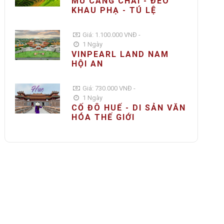
MÙ CANG CHẢI - ĐÈO
KHAU PHẠ - TÚ LỆ
Giá: 1.100.000 VNĐ -
1 Ngày
VINPEARL LAND NAM
HỘI AN
Giá: 730.000 VNĐ -
1 Ngày
CỐ ĐÔ HUẾ - DI SẢN VĂN
HÓA THẾ GIỚI