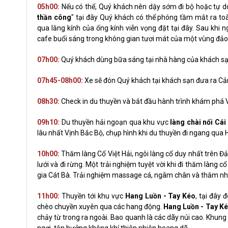
05h00:
Nếu có thể, Quý khách nên dậy sớm đi bộ hoặc tự d
thần công
" tại đây Quý khách có thể phóng tầm mắt ra t
qua lăng kính của ống kính viễn vọng đặt tại đây. Sau khi
cafe buổi sáng trong không gian tươi mát của một vùng đả
07h00:
Quý khách dùng bữa sáng tại nhà hàng của khách s
07h45-08h00:
Xe sẽ đón Quý khách tại khách sạn đưa ra Cả
08h30:
Check in du thuyền và bắt đầu hành trình khám phá V
09h10:
Du thuyền hải ngoạn qua khu vực
làng chài nổi Cái
lâu nhất Vịnh Bắc Bộ, chụp hình khi du thuyền đi ngang qua 
10h00:
Thăm làng Cổ Việt Hải, ngôi làng cổ duy nhất trên Đả
lưới và đi rừng. Một trải nghiệm tuyệt vời khi đi thăm làng 
gia Cát Bà. Trải nghiệm massage cá, ngâm chân và thăm nh
11h00:
Thuyền tới khu vực
Hang Luồn - Tay Kéo
, tại đây
chèo chuyền xuyên qua các hang động.
Hang Luồn - Tay K
chảy từ trong ra ngoài. Bao quanh là các dãy núi cao. Khung