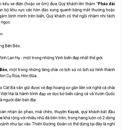
o kêu xe điện (hoặc xe ôm) đưa Quý khách lên thăm "
Pháo đài
oàn bộ khu vực các hòn đảo xung quanh bằng mắt thường hoặc
 ngắm bình minh trên biển, Quý khách có thể ngồi nhâm nhi tách
o ngọc
.
ạn
ng Bến Bèo.
ịnh Lan Hạ - một trong những Vịnh biển đẹp nhất thế giới.
 Bèo
, một trong những làng chài có lịch sử có lịch sử hình thành
Hòn Cụ Rùa, Hòn Đũa...
o Cát Bà vẫn giữ được vẻ đẹp hoang sơ gắn liền với nghề cá chài
cổ Việt Hải là hành trình đạp xe dọc bờ biển cảng cá và Vườn Quốc
à người dân bản địa.
 đoàn nhận áo phao, mái chèo, thuyền Kayak, quý khách bắt đầu
éo
khá rộng với nhiều nhũ đá bên trên, trong hang luôn có 2 dòng
 cảnh như lạc vào Thiên Đường. Đoàn có thể dừng tại đây là nghỉ