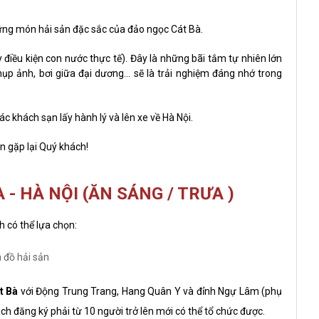
ững món hải sản đặc sắc của đảo ngọc Cát Bà.
 điều kiện con nước thực tế). Đây là những bãi tắm tự nhiên lớn
ụp ảnh, bơi giữa đại dương... sẽ là trải nghiệm đáng nhớ trong
 các khách sạn lấy hành lý và lên xe về Hà Nội.
ẹn gặp lại Quý khách!
 - HÀ NỘI (ĂN SÁNG / TRƯA )
 có thể lựa chọn:
 đồ hải sản
t Bà
với Động Trung Trang, Hang Quân Y và đỉnh Ngự Lâm (phụ
 đăng ký phải từ 10 người trở lên mới có thể tổ chức được.