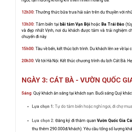
ngơi, tận hưởng không khí thiên nhiên hoang dã.
12h30:
Thưởng thức bữa trưa hải sản trên du thuyền với nh
13h30:
Tắm biển tại
bãi tắm Vạn Bội
hoặc
Ba Trái Đào
(tùy
và đẹp nhất Vịnh, nơi du khách được tắm và trải nghiệm ch
chuyến đi này.
15h00:
Tàu về bến, kết thúc lịch trình. Du khách lên xe về lại
20h30:
Về tới Hà Nội. Kết thúc chương trình du lịch Cát Bà. H
NGÀY 3: CÁT BÀ - VƯỜN QUỐC GIA
Sáng
:
Quý khách ăn sáng tại khách sạn. Buổi sáng Quý khách
Lựa chọn 1:
Tự do tắm biển hoặc nghỉ ngơi, đi chợ mua
Lựa chọn 2:
Đăng ký đi thăm quan
Vườn Quốc Gia Cá
thu thêm 290.000đ/khách). Yêu cầu tổng số lượng khách