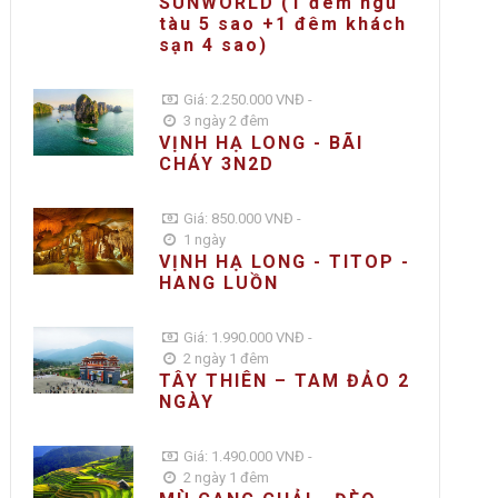
SUNWORLD (1 đêm ngủ
tàu 5 sao +1 đêm khách
sạn 4 sao)
Giá: 2.250.000 VNĐ -
3 ngày 2 đêm
VỊNH HẠ LONG - BÃI
CHÁY 3N2D
Giá: 850.000 VNĐ -
1 ngày
VỊNH HẠ LONG - TITOP -
HANG LUỒN
Giá: 1.990.000 VNĐ -
2 ngày 1 đêm
TÂY THIÊN – TAM ĐẢO 2
NGÀY
Giá: 1.490.000 VNĐ -
2 ngày 1 đêm