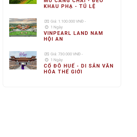
MÙ CANG CHẢI - ĐÈO
KHAU PHẠ - TÚ LỆ
Giá: 1.100.000 VNĐ -
1 Ngày
VINPEARL LAND NAM
HỘI AN
Giá: 730.000 VNĐ -
1 Ngày
CỐ ĐÔ HUẾ - DI SẢN VĂN
HÓA THẾ GIỚI