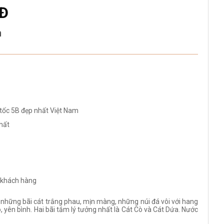
2Đ
m
tốc 5B đẹp nhất Việt Nam
nhất
a khách hàng
́i những bãi cát trắng phau, mịn màng, những núi đá vôi với hang
o, yên bình. Hai bãi tắm lý tưởng nhất là Cát Cò và Cát Dứa. Nước