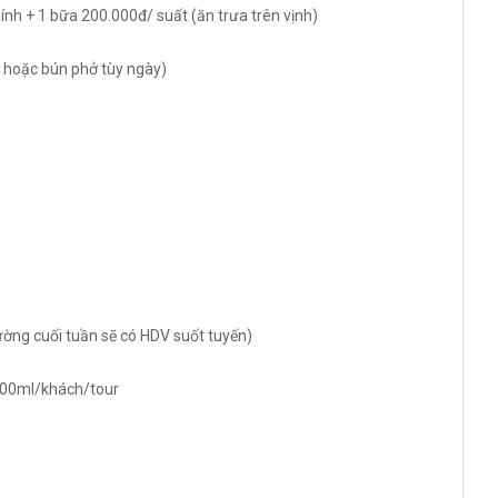
nh + 1 bữa 200.000đ/ suất (ăn trưa trên vịnh)
 hoặc bún phở tùy ngày)
ường cuối tuần sẽ có HDV suốt tuyến)
 500ml/khách/tour