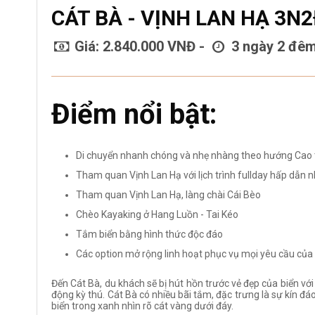
CÁT BÀ - VỊNH LAN HẠ 3N
Giá: 2.840.000 VNĐ -
3 ngày 2 đê
Điểm nổi bật:
Di chuyển nhanh chóng và nhẹ nhàng theo hướng Cao 
Tham quan Vịnh Lan Hạ với lịch trình fullday hấp dẫn 
Tham quan Vịnh Lan Hạ, làng chài Cái Bèo
Chèo Kayaking ở Hang Luồn - Tai Kéo
Tắm biển bằng hình thức độc đáo
Các option mở rộng linh hoạt phục vụ mọi yêu cầu củ
Đến Cát Bà, du khách sẽ bị hút hồn trước vẻ đẹp của biển vơ
động kỳ thú. Cát Bà có nhiều bãi tắm, đặc trưng là sự kín đá
biển trong xanh nhìn rõ cát vàng dưới đáy.