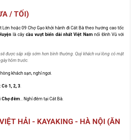
A / TỐI)
t Lớn hoặc 09 Chợ Gạo khởi hành đi Cát Bà theo hướng cao tốc
 Huyện
là cây
cầu vượt biển dài nhất Việt Nam
nối Đình Vũ với
hể sẽ được sắp xếp sớm hơn bình thường. Quý khách vui lòng có mặt
 ngày hôm trước.
phòng khách sạn, nghỉ ngơi.
 Cò 1, 2, 3
.
i
Chợ đêm
... Nghỉ đêm tại Cát Bà.
VIỆT HẢI - KAYAKING - HÀ NỘI (ĂN