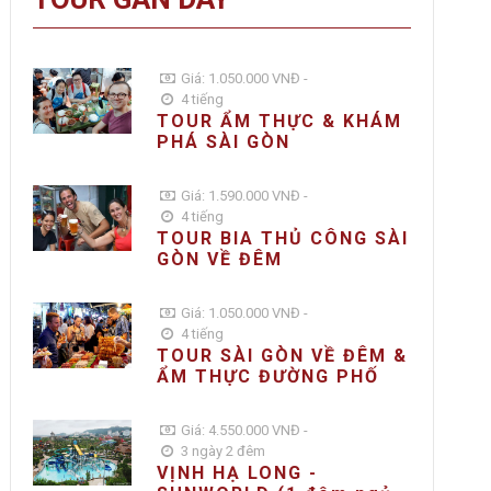
Giá: 1.050.000 VNĐ -
4 tiếng
TOUR ẨM THỰC & KHÁM
PHÁ SÀI GÒN
Giá: 1.590.000 VNĐ -
4 tiếng
TOUR BIA THỦ CÔNG SÀI
GÒN VỀ ĐÊM
Giá: 1.050.000 VNĐ -
4 tiếng
TOUR SÀI GÒN VỀ ĐÊM &
ẨM THỰC ĐƯỜNG PHỐ
Giá: 4.550.000 VNĐ -
3 ngày 2 đêm
VỊNH HẠ LONG -