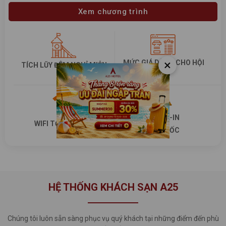
Xem chương trình
×
MỨC GIÁ DÀNH CHO HỘI
TÍCH LŨY ĐÊM NGHỈ MIỄN
VIÊN
PHÍ
CHECK-IN
WIFI TỐC ĐỘ CAO
SIÊU TỐC
HỆ THỐNG KHÁCH SẠN A25
Chúng tôi luôn sẵn sàng phục vụ quý khách tại những điểm đến phù