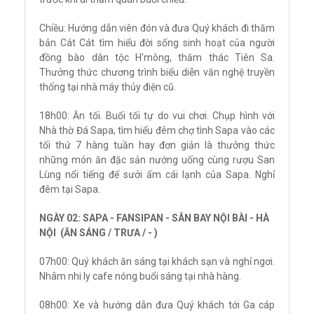
Chiều: Hướng dẫn viên đón và đưa Quý khách đi thăm
bản Cát Cát tìm hiểu đời sống sinh hoạt của người
đồng bào dân tộc H'mông, thăm thác Tiên Sa.
Thưởng thức chương trình biểu diễn văn nghệ truyền
thống tại nhà máy thủy điện cũ.
18h00: Ăn tối. Buổi tối tự do vui chơi. Chụp hình với
Nhà thờ Đá Sapa, tìm hiểu đêm chợ tình Sapa vào các
tối thứ 7 hàng tuần hay đơn giản là thưởng thức
những món ăn đặc sản nướng uống cùng rượu San
Lùng nổi tiếng để sưởi ấm cái lạnh của Sapa. Nghỉ
đêm tại Sapa.
NGÀY 02: SAPA - FANSIPAN - SÂN BAY NỘI BÀI - HÀ
NỘI (ĂN SÁNG / TRƯA / - )
07h00: Quý khách ăn sáng tại khách sạn và nghỉ ngơi.
Nhâm nhi ly cafe nóng buổi sáng tại nhà hàng.
08h00: Xe và hướng dẫn đưa Quý khách tới Ga cáp