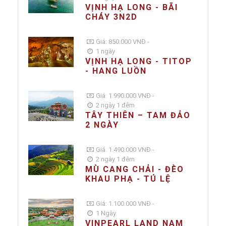
VỊNH HẠ LONG - BÃI
CHÁY 3N2D
Giá: 850.000 VNĐ -
1 ngày
VỊNH HẠ LONG - TITOP
- HANG LUỒN
Giá: 1.990.000 VNĐ -
2 ngày 1 đêm
TÂY THIÊN – TAM ĐẢO
2 NGÀY
Giá: 1.490.000 VNĐ -
2 ngày 1 đêm
MÙ CANG CHẢI - ĐÈO
KHAU PHẠ - TÚ LỆ
Giá: 1.100.000 VNĐ -
1 Ngày
VINPEARL LAND NAM