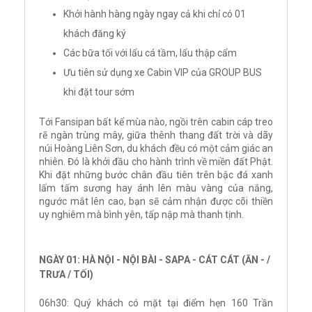
Khởi hành hàng ngày ngay cả khi chỉ có 01
khách đăng ký
Các bữa tối với lẩu cá tầm, lẩu thập cẩm
Ưu tiên sử dụng xe Cabin VIP của GROUP BUS
khi đặt tour sớm
Tới Fansipan bất kể mùa nào, ngồi trên cabin cáp treo
rẽ ngàn trùng mây, giữa thênh thang đất trời và dãy
núi Hoàng Liên Sơn, du khách đều có một cảm giác an
nhiên. Đó là khởi đầu cho hành trình về miền đất Phật.
Khi đặt những bước chân đầu tiên trên bậc đá xanh
lấm tấm sương hay ánh lên màu vàng của nắng,
ngước mắt lên cao, bạn sẽ cảm nhận được cõi thiền
uy nghiêm mà bình yên, tấp nập mà thanh tịnh.
NGÀY 01: HÀ NỘI - NỘI BÀI - SAPA - CÁT CÁT (ĂN - /
TRƯA / TỐI)
06h30: Quý khách có mặt tại điểm hẹn 160 Trần