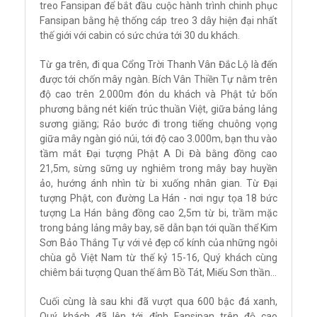
treo Fansipan để bắt đầu cuộc hành trình chinh phục
Fansipan bằng hệ thống cáp treo 3 dây hiện đại nhất
thế giới với cabin có sức chứa tới 30 du khách.
Từ ga trên, đi qua Cổng Trời Thanh Vân Đắc Lộ là đến
được tới chốn mây ngàn. Bích Vân Thiền Tự nằm trên
độ cao trên 2.000m đón du khách và Phật tử bốn
phương bằng nét kiến trúc thuần Việt, giữa bảng lảng
sương giăng; Rảo bước đi trong tiếng chuông vọng
giữa mây ngàn gió núi, tới độ cao 3.000m, bạn thu vào
tầm mắt Đại tượng Phật A Di Đà bằng đồng cao
21,5m, sừng sững uy nghiêm trong mây bay huyền
ảo, hướng ánh nhìn từ bi xuống nhân gian. Từ Đại
tượng Phật, con đường La Hán - nơi ngự tọa 18 bức
tượng La Hán bằng đồng cao 2,5m từ bi, trầm mặc
trong bảng lảng mây bay, sẽ dẫn bạn tới quần thể Kim
Sơn Bảo Thắng Tự với vẻ đẹp cổ kính của những ngôi
chùa gỗ Việt Nam từ thế kỷ 15-16, Quý khách cùng
chiêm bái tượng Quan thế âm Bồ Tát, Miếu Sơn thần...
Cuối cùng là sau khi đã vượt qua 600 bậc đá xanh,
Quý khách đã lên tới đỉnh Fansipan trên độ cao