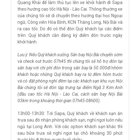
Quang Khải để làm thủ tục lên xe khởi hành đi Sapa
theo hướng cao tốc Hà Nội - Lào Cai. Thông thường xe
của chúng tôi sẽ di chuyển theo hướng Đại học Ngoại
ngữ, Công viên Hòa Bình, KCN Thăng Long, Nội Bài và
ra cao tốc. Do đó có thể đón Quý khách tại các điểm
trên. Quý khách cần đăng ký điểm đón trước ngày
khởi hành.
Lưu ý: Nếu Quý khách xuống Sân bay Nội Bài chuyến sớm
và check out trước 07h45 thì chúng tôi sẽ hỗ trợ đón tại
sân bay với chi phí đón trong sân bay là 50.000đ/nhóm
khách hoặc những Quý khách bay ra từ đêm hôm trước
và có đặt phòng nghỉ đêm tại các khách sạn khu vực Nội
Bài chúng tôi sẽ đón tập trung tại điểm Ngã 3 Kim Anh
(đầu cao tốc Hà Nội - Lào Cai, cách sân bay Nội Bài
03km trong khoảng thời gian 07h45-08h00).
13h00-13h30: Tới Sapa, Quý khách về khách sạn ăn
trưa sau đó nhận phòng khách sạn, nghỉ ngơi luôn nếu
ngủ tại Long Anh. Với các option khách sạn khác thì
sau bữa trưa sẽ nghỉ ngơi tại chỗ khoảng 30 phút
trước khi đi thăm quan buổi chiều.