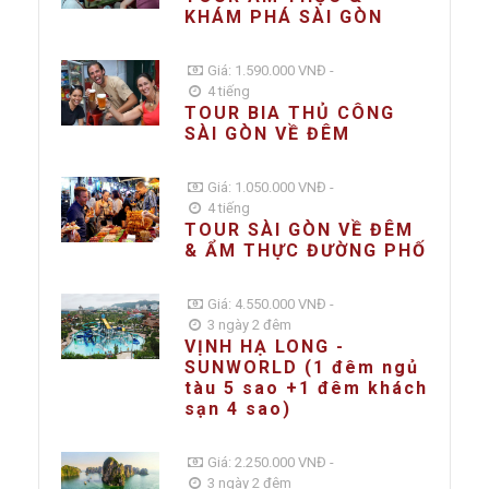
KHÁM PHÁ SÀI GÒN
Giá: 1.590.000 VNĐ -
4 tiếng
TOUR BIA THỦ CÔNG
SÀI GÒN VỀ ĐÊM
Giá: 1.050.000 VNĐ -
4 tiếng
TOUR SÀI GÒN VỀ ĐÊM
& ẨM THỰC ĐƯỜNG PHỐ
Giá: 4.550.000 VNĐ -
3 ngày 2 đêm
VỊNH HẠ LONG -
SUNWORLD (1 đêm ngủ
tàu 5 sao +1 đêm khách
sạn 4 sao)
Giá: 2.250.000 VNĐ -
3 ngày 2 đêm