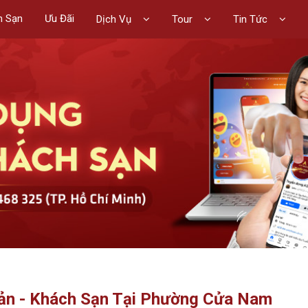
h Sạn
Ưu Đãi
Dịch Vụ
Tour
Tin Tức
oản - Khách Sạn Tại Phường Cửa Nam