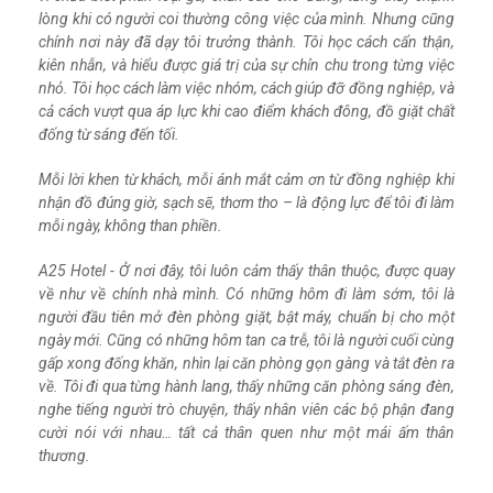
lòng khi có người coi thường công việc của mình. Nhưng cũng
chính nơi này đã dạy tôi trưởng thành. Tôi học cách cẩn thận,
kiên nhẫn, và hiểu được giá trị của sự chỉn chu trong từng việc
nhỏ. Tôi học cách làm việc nhóm, cách giúp đỡ đồng nghiệp, và
cả cách vượt qua áp lực khi cao điểm khách đông, đồ giặt chất
đống từ sáng đến tối.
Mỗi lời khen từ khách, mỗi ánh mắt cảm ơn từ đồng nghiệp khi
nhận đồ đúng giờ, sạch sẽ, thơm tho – là động lực để tôi đi làm
mỗi ngày, không than phiền.
A25 Hotel - Ở nơi đây, tôi luôn cảm thấy thân thuộc, được quay
về như về chính nhà mình. Có những hôm đi làm sớm, tôi là
người đầu tiên mở đèn phòng giặt, bật máy, chuẩn bị cho một
ngày mới. Cũng có những hôm tan ca trễ, tôi là người cuối cùng
gấp xong đống khăn, nhìn lại căn phòng gọn gàng và tắt đèn ra
về. Tôi đi qua từng hành lang, thấy những căn phòng sáng đèn,
nghe tiếng người trò chuyện, thấy nhân viên các bộ phận đang
cười nói với nhau… tất cả thân quen như một mái ấm thân
thương.