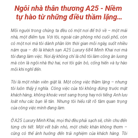
Ngôi nhà thân thương A25 - Niềm
tự hào từ những điều thầm lặng…
Mỗi người trong chúng ta đều có một nơi để trở về – một mái
nhà, một điểm tựa. Với tôi, ngoài căn phòng nhỏ cuối phố, còn
có một nơi mà tôi dành phần lớn thời gian mỗi ngày, suốt nhiều
năm qua – đó là khách sạn A25 Luxury 684 Minh Khai nơi mà
tôi đang làm việc. Nơi ấy không chỉ là chỗ tôi làm công ăn lương
mà còn là ngôi nhà thứ hai, nơi tôi gắn bó, cống hiến và tự hào
mỗi khi nghĩ đến.
Tôi là một nhân viên giặt là. Một công việc thầm lặng – nhưng
tôi luôn thấy ý nghĩa. Công việc của tôi không đứng trước mặt
khách hàng, không khoác vest sang trọng hay nói tiếng Anh lưu
loát như các bạn lễ tân. Nhưng tôi hiểu rất rõ tầm quan trọng
của công việc mình đang làm.
Ở A25 Luxury Minh Khai, mọi thứ đều phải sạch sẽ, chỉn chu đến
từng chi tiết. Một vết bẩn nhỏ, một chiếc khăn không thơm –
cũng có thể ảnh hưởng đến trải nghiệm của khách hàng. Tôi