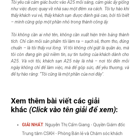
Tôi yêu cái cảm giác bước vào A25 mỗi sáng, cảm giác ấy giống
như việc được quay về nhà sau một đêm xa cách. Tôi tự hào khi
thấy khách vui vẻ, thấy khách sạn được đánh giá cao, bởi tôi biết
– mình cũng góp một phần nhỏ trong thành công ấy.
Tôi không cần ai nhớ tên, không cần xuất hiện trên bảng thành
tích. Chỉ cần mỗi sản phẩm tôi làm ra – sạch sẽ, thơm tho, đúng
chuẩn – là tôi thấy vui lòng. Vì tôi không chỉ giặt là quần áo, mà
tôi còn đang gìn giữ niềm tin, sự tin tưởng của khách dành cho
A25. Và với tôi, khách sạn A25 này là nhà – nơi tôi đến mỗi
ngày không chỉ để làm việc, mà để góp sức, để yêu thương, và
để tự hào rằng: “Tôi cũng là một phần của nơi đây".
Xem thêm bài viết các giải
khác
(Click vào tên giải để xem)
:
GIẢI NHẤT
: Nguyễn Thị Cẩm Giang - Quyền Giám đốc
Trung tâm CSKH - Phòng Bán lẻ và Chăm sóc khách