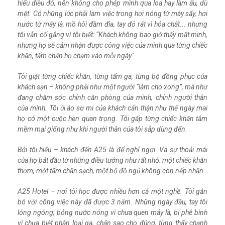
hiểu điều đó, nên không cho phép mình qua loa hay làm ẩu, dù
mệt. Có những lúc phải làm việc trong hơi nóng từ máy sấy, hơi
nước từ máy là, mồ hôi đầm đìa, tay đỏ rát vì hóa chất... nhưng
tôi vẫn cố gắng vì tôi biết: “Khách không bao giờ thấy mặt mình,
nhưng họ sẽ cảm nhận được công việc của mình qua từng chiếc
khăn, tấm chăn họ chạm vào mỗi ngày".
Tôi giặt từng chiếc khăn, từng tấm ga, từng bộ đồng phục của
khách sạn – không phải như một người “làm cho xong”, mà như
đang chăm sóc chính căn phòng của mình, chính người thân
của mình. Tôi ủi áo sơ mi của khách cẩn thận như thể ngày mai
họ có một cuộc hẹn quan trọng. Tôi gấp từng chiếc khăn tắm
mềm mại giống như khi người thân của tôi sắp dùng đến.
Bởi tôi hiểu – khách đến A25 là để nghỉ ngơi. Và sự thoải mái
của họ bắt đầu từ những điều tưởng như rất nhỏ: một chiếc khăn
thơm, một tấm chăn sạch, một bộ đồ ngủ không còn nếp nhăn.
A25 Hotel – nơi tôi học được nhiều hơn cả một nghề. Tôi gắn
bó với công việc này đã được 3 năm. Những ngày đầu, tay tôi
lóng ngóng, bỏng nước nóng vì chưa quen máy là, bị phê bình
vì chưa biết phân loại ga, chăn sao cho đúng, từng thấy chạnh