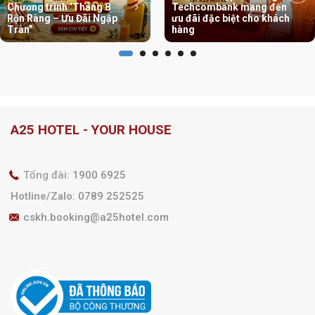
Chương trình ‘Tháng 8
Techcombank mang đến
Rộn Ràng – Ưu Đãi Ngập
ưu đãi đặc biệt cho khách
Tràn”
hàng
A25 HOTEL - YOUR HOUSE
Tổng đài:
1900 6925
Hotline/Zalo
:
0789 252525
cskh.booking@a25hotel.com