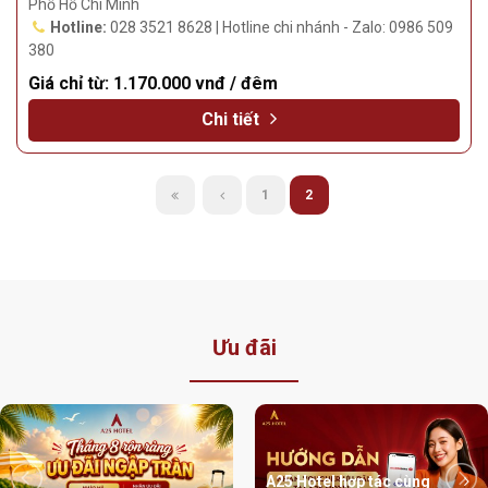
Phố Hồ Chí Minh
Hotline:
028 3521 8628 | Hotline chi nhánh - Zalo: 0986 509
380
Giá chỉ từ:
1.170.000 vnđ / đêm
Chi tiết
1
2
Ưu đãi
A25 Hotel hợp tác cùng