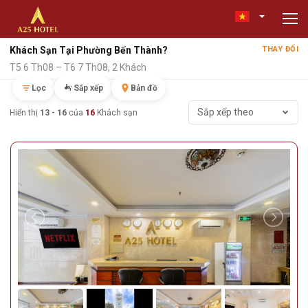
Khách Sạn Tại Phường Bến Thành?
THAY ĐỔI
T5 6 Th08 – T6 7 Th08, 2 Khách
Lọc
Sắp xếp
Bản đồ
Sắp xếp theo
Hiển thị
13 - 16
của
16
Khách sạn