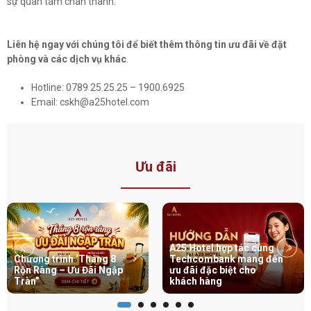
sự quan tâm chân thành.
Liên hệ ngay với chúng tôi để biết thêm thông tin ưu đãi về đặt
phòng và các dịch vụ khác
.
Hotline: 0789 25.25.25 – 1900.6925
Email: cskh@a25hotel.com
Ưu đãi
A25 Hotel hợp tác cùng
Chương trình ‘Tháng 8
Techcombank mang đến
Rộn Ràng – Ưu Đãi Ngập
ưu đãi đặc biệt cho
Tràn”
khách hàng