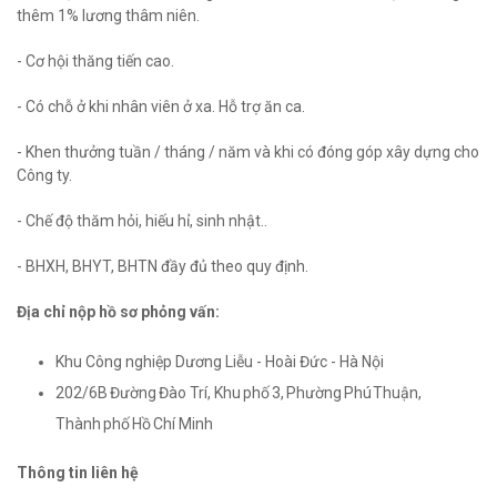
thêm 1% lương thâm niên.
- Cơ hội thăng tiến cao.
- Có chỗ ở khi nhân viên ở xa. Hỗ trợ ăn ca.
- Khen thưởng tuần / tháng / năm và khi có đóng góp xây dựng cho
Công ty.
- Chế độ thăm hỏi, hiếu hỉ, sinh nhật..
- BHXH, BHYT, BHTN đầy đủ theo quy định.
Địa chỉ nộp hồ sơ phỏng vấn:
Khu Công nghiệp Dương Liễu - Hoài Đức - Hà Nội
202/6B Đường Đào Trí, Khu phố 3, Phường Phú Thuận,
Thành phố Hồ Chí Minh
Thông tin liên hệ