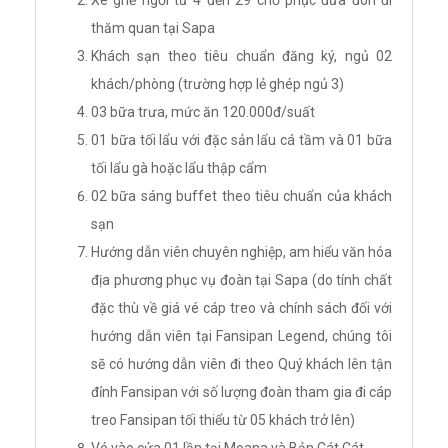
thăm quan tại Sapa
Khách sạn theo tiêu chuẩn đăng ký, ngủ 02
khách/phòng (trường hợp lẻ ghép ngủ 3)
03 bữa trưa, mức ăn 120.000đ/suất
01 bữa tối lẩu với đặc sản lẩu cá tầm và 01 bữa
tối lẩu gà hoặc lẩu thập cẩm
02 bữa sáng buffet theo tiêu chuẩn của khách
sạn
Hướng dẫn viên chuyên nghiệp, am hiểu văn hóa
địa phương phục vụ đoàn tại Sapa (do tính chất
đặc thù về giá vé cáp treo và chính sách đối với
hướng dẫn viên tại Fansipan Legend, chúng tôi
sẽ có hướng dẫn viên đi theo Quý khách lên tận
đỉnh Fansipan với số lượng đoàn tham gia đi cáp
treo Fansipan tối thiểu từ 05 khách trở lên)
Vé vào cửa 01 lần tại Moana và Bản Cát Cát