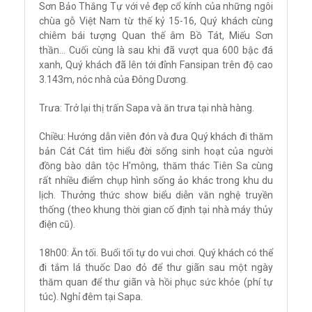
Sơn Bảo Thắng Tự với vẻ đẹp cổ kính của những ngôi
chùa gỗ Việt Nam từ thế kỷ 15-16, Quý khách cùng
chiêm bái tượng Quan thế âm Bồ Tát, Miếu Sơn
thần... Cuối cùng là sau khi đã vượt qua 600 bậc đá
xanh, Quý khách đã lên tới đỉnh Fansipan trên độ cao
3.143m, nóc nhà của Đông Dương.
Trưa: Trở lại thị trấn Sapa và ăn trưa tại nhà hàng.
Chiều: Hướng dẫn viên đón và đưa Quý khách đi thăm
bản Cát Cát tìm hiểu đời sống sinh hoạt của người
đồng bào dân tộc H'mông, thăm thác Tiên Sa cùng
rất nhiều điểm chụp hình sống ảo khác trong khu du
lịch. Thưởng thức show biểu diễn văn nghệ truyền
thống (theo khung thời gian cố định tại nhà máy thủy
điện cũ).
18h00: Ăn tối. Buổi tối tự do vui chơi. Quý khách có thể
đi tắm lá thuốc Dao đỏ để thư giãn sau một ngày
thăm quan để thư giãn và hồi phục sức khỏe (phí tự
túc). Nghỉ đêm tại Sapa.