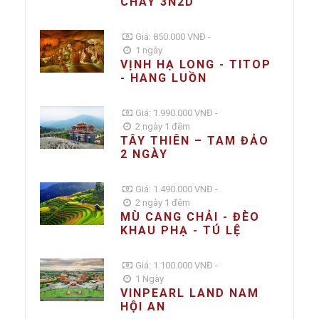
CHÁY 3N2D
Giá: 850.000 VNĐ -
1 ngày
VỊNH HẠ LONG - TITOP
- HANG LUỒN
Giá: 1.990.000 VNĐ -
2 ngày 1 đêm
TÂY THIÊN – TAM ĐẢO
2 NGÀY
Giá: 1.490.000 VNĐ -
2 ngày 1 đêm
MÙ CANG CHẢI - ĐÈO
KHAU PHẠ - TÚ LỆ
Giá: 1.100.000 VNĐ -
1 Ngày
VINPEARL LAND NAM
HỘI AN