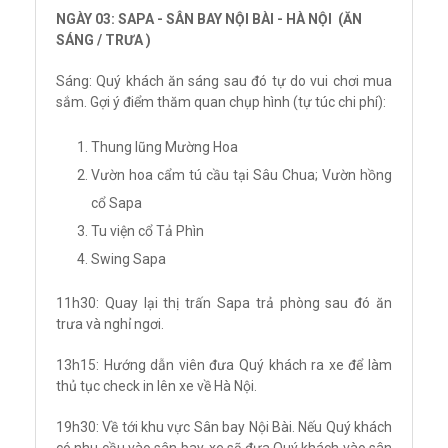
NGÀY 03: SAPA - SÂN BAY NỘI BÀI - HÀ NỘI (ĂN
SÁNG / TRƯA )
Sáng: Quý khách ăn sáng sau đó tự do vui chơi mua
sắm. Gợi ý điểm thăm quan chụp hình (tự túc chi phí):
Thung lũng Mường Hoa
Vườn hoa cẩm tú cầu tại Sâu Chua; Vườn hồng
cổ Sapa
Tu viện cổ Tả Phìn
Swing Sapa
11h30: Quay lại thị trấn Sapa trả phòng sau đó ăn
trưa và nghỉ ngơi.
13h15: Hướng dẫn viên đưa Quý khách ra xe để làm
thủ tục check in lên xe về Hà Nội.
19h30: Về tới khu vực Sân bay Nội Bài. Nếu Quý khách
có nhu cầu vào sân bay, xe sẽ đưa Quý khách vào sân