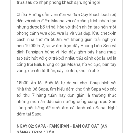
trưa sau đó nhận phòng khách sạn, nghỉ ngơi.
Chiều: Hướng dẫn viên đón và đưa Quý khách bách bộ
đến với cảnh điểm Moana với các công trình nhân tạo
nhưng được bố trí hài hòa với thiên nhiên tạo nên một
phong cảnh vừa độc, vừa lạ và vừa đẹp. Khu check-in
cách nhà thờ đá 500m, với không gian trải nghiệm
hơn 10.000m2, view ôm trọn dãy Hoàng Liên Sơn và
đỉnh Fansipan hùng vĩ. Nơi đây gồm bảy hạng mục,
tạo sức hút với giới trẻ bởi nhiều tiểu cảnh độc lạ. Đó là
cổng trời Bali, tượng cô gái Moana, hồ vô cực, bàn tay
vàng, xích đu tử thần, cây cô đơn, khu cà phê.
18h00: Ăn tối. Buổi tối tự do vui chơi. Chụp hình với
Nhà thờ Đá Sapa, tìm hiểu đêm chợ tình Sapa vào các
tối thứ 7 hàng tuần hay đơn giản là thưởng thức
những món ăn đặc sản nướng uống cùng rượu San
Lùng nổi tiếng để sưởi ấm cái lạnh của Sapa. Nghỉ
đêm tại Sapa.
NGÀY 02: SAPA - FANSIPAN - BẢN CÁT CÁT (ĂN
SÁNG / TRƯA / TỐI)