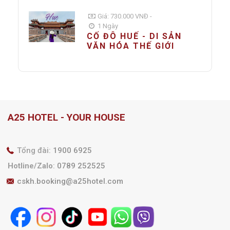
Giá: 730.000 VNĐ -
1 Ngày
CỐ ĐÔ HUẾ - DI SẢN
VĂN HÓA THẾ GIỚI
A25 HOTEL - YOUR HOUSE
Tổng đài:
1900 6925
Hotline/Zalo
:
0789 252525
cskh.booking@a25hotel.com