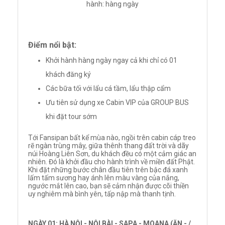
hành: hàng ngày
Điểm nổi bật:
Khởi hành hàng ngày ngay cả khi chỉ có 01
khách đăng ký
Các bữa tối với lẩu cá tầm, lẩu thập cẩm
Ưu tiên sử dụng xe Cabin VIP của GROUP BUS
khi đặt tour sớm
Tới Fansipan bất kể mùa nào, ngồi trên cabin cáp treo
rẽ ngàn trùng mây, giữa thênh thang đất trời và dãy
núi Hoàng Liên Sơn, du khách đều có một cảm giác an
nhiên. Đó là khởi đầu cho hành trình về miền đất Phật.
Khi đặt những bước chân đầu tiên trên bậc đá xanh
lấm tấm sương hay ánh lên màu vàng của nắng,
ngước mắt lên cao, bạn sẽ cảm nhận được cõi thiền
uy nghiêm mà bình yên, tấp nập mà thanh tịnh.
NGÀY 01: HÀ NỘI - NỘI BÀI - SAPA - MOANA (ĂN - /