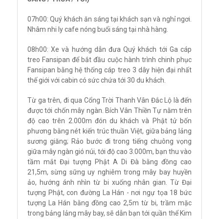
07h00: Quý khách ăn sáng tại khách sạn và nghỉ ngơi.
Nhâm nhi ly cafe nóng buổi sáng tại nhà hàng.
08h00: Xe và hướng dẫn đưa Quý khách tới Ga cáp
treo Fansipan để bắt đầu cuộc hành trình chinh phục
Fansipan bằng hệ thống cáp treo 3 dây hiện đại nhất
thế giới với cabin có sức chứa tới 30 du khách.
Từ ga trên, đi qua Cổng Trời Thanh Vân Đắc Lộ là đến
được tới chốn mây ngàn. Bích Vân Thiền Tự nằm trên
độ cao trên 2.000m đón du khách và Phật tử bốn
phương bằng nét kiến trúc thuần Việt, giữa bảng lảng
sương giăng; Rảo bước đi trong tiếng chuông vọng
giữa mây ngàn gió núi, tới độ cao 3.000m, bạn thu vào
tầm mắt Đại tượng Phật A Di Đà bằng đồng cao
21,5m, sừng sững uy nghiêm trong mây bay huyền
ảo, hướng ánh nhìn từ bi xuống nhân gian. Từ Đại
tượng Phật, con đường La Hán - nơi ngự tọa 18 bức
tượng La Hán bằng đồng cao 2,5m từ bi, trầm mặc
trong bảng lảng mây bay, sẽ dẫn bạn tới quần thể Kim