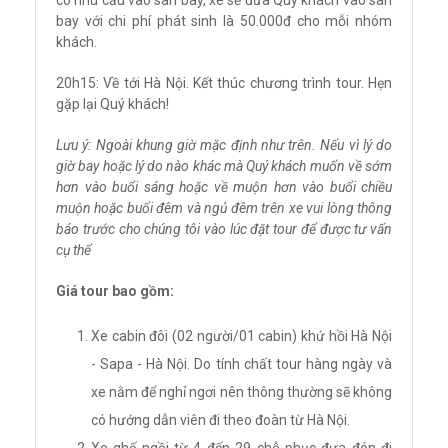
bay với chi phí phát sinh là 50.000đ cho mỗi nhóm
khách.
20h15: Về tới Hà Nội. Kết thúc chương trình tour. Hẹn
gặp lại Quý khách!
Lưu ý: Ngoài khung giờ mặc định như trên. Nếu vì lý do
giờ bay hoặc lý do nào khác mà Quý khách muốn về sớm
hơn vào buổi sáng hoặc về muộn hơn vào buổi chiều
muộn hoặc buổi đêm và ngủ đêm trên xe vui lòng thông
báo trước cho chúng tôi vào lúc đặt tour để được tư vấn
cụ thể
Giá tour bao gồm:
Xe cabin đôi (02 người/01 cabin) khứ hồi Hà Nội
- Sapa - Hà Nội. Do tính chất tour hàng ngày và
xe nằm để nghỉ ngơi nên thông thường sẽ không
có hướng dẫn viên đi theo đoàn từ Hà Nội.
Xe ghế ngồi từ 4 đến 29 chỗ phục đưa đón đi