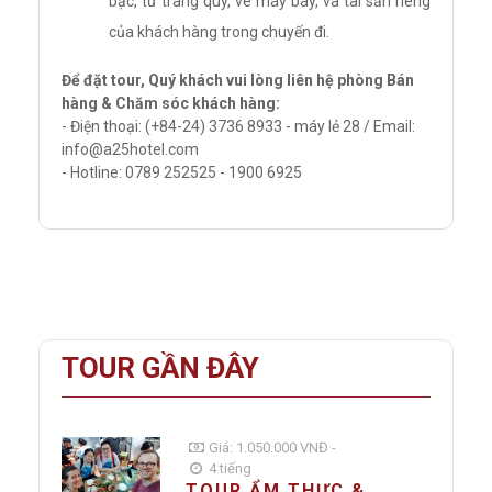
bạc, tư trang quý, vé máy bay, và tài sản riêng
của khách hàng trong chuyến đi.
Để đặt tour, Quý khách vui lòng liên hệ phòng Bán
hàng & Chăm sóc khách hàng:
- Điện thoại: (+84-24) 3736 8933 - máy lẻ 28 / Email:
info@a25hotel.com
- Hotline: 0789 252525 - 1900 6925
TOUR GẦN ĐÂY
Giá: 1.050.000 VNĐ -
4 tiếng
TOUR ẨM THỰC &