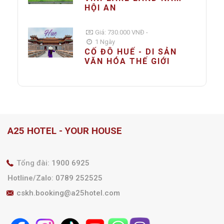
HỘI AN
Giá: 730.000 VNĐ -
1 Ngày
CỐ ĐÔ HUẾ - DI SẢN
VĂN HÓA THẾ GIỚI
A25 HOTEL - YOUR HOUSE
Tổng đài:
1900 6925
Hotline/Zalo
:
0789 252525
cskh.booking@a25hotel.com