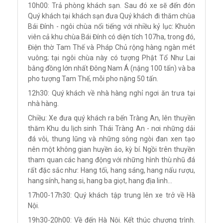
10h00: Trả phòng khách sạn. Sau đó xe sẽ đến đón
Quý khách tại khách sạn đưa Quý khách đi thăm chùa
Bái Đính - ngôi chùa nổi tiếng với nhiều kỷ lục: Khuôn
viên cả khu chùa Bái Đính có diện tích 107ha, trong đó,
Điện thờ Tam Thế và Pháp Chủ rộng hàng ngàn mét
vuông; tại ngôi chùa này có tượng Phật Tổ Như Lai
bằng đồng lớn nhất Đông Nam Á (nặng 100 tấn) và ba
pho tượng Tam Thế, mỗi pho nặng 50 tấn.
12h30: Quý khách về nhà hàng nghỉ ngơi ăn trưa tại
nhà hàng.
Chiều: Xe đưa quý khách ra bến Tràng An, lên thuyền
thăm Khu du lịch sinh Thái Tràng An - nơi những dải
đá vôi, thung lũng và những sông ngòi đan xen tạo
nên một không gian huyền ảo, kỳ bí. Ngồi trên thuyền
tham quan các hang động với những hình thù nhũ đá
rất đặc sắc như: Hang tối, hang sáng, hang nấu rượu,
hang sính, hang si, hang ba giọt, hang địa linh…
17h00-17h30: Quý khách tập trung lên xe trở về Hà
Nội.
19h30-20h00: Về đến Hà Nội. Kết thúc chương trình.