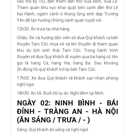
vào thế kỷ 10), đến thăm đền thờ Vua Đinh, Vua Lê.
Tham quan khu vực khai quật bên cạnh đền thờ Lê
Đại Hành, ngắm cảnh ở thung lũng xinh đẹp Trường
Yên để tận hưởng những cảnh quan tuyệt vời.
12h30: Ăn trưa tại nhà hàng.
Chiều: Xe và hướng dẫn viên sẽ đưa Quý khách ra bến
thuyền Tam Cốc mua vé và lên thuyền đi tham quan
khu du lịch sinh thái Tam Cốc. Trong hành trình
thuyền sẽ đưa Quý khách đi xuyên qua ba hang có tên
gọi là hang Cả, hang Hai, hang Ba. Sau khoảng
2h đồng hồ quý khách trở lại bến Tam Cốc.
17h00: Xe đưa Quý khách về khách sạn nhận phòng
nghỉ ngơi.
18h30: Ăn tối. Buổi tối tự do. Nghỉ đêm tại Ninh.
NGÀY 02: NINH BÌNH - BÁI
ĐÍNH - TRÀNG AN - HÀ NỘI
(ĂN SÁNG / TRƯA / - )
Sáng: Quý khách ăn sáng và nghỉ ngơi.