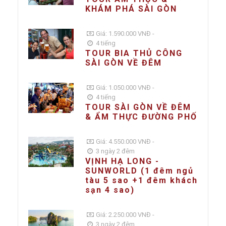
KHÁM PHÁ SÀI GÒN
Giá: 1.590.000 VNĐ -
4 tiếng
TOUR BIA THỦ CÔNG
SÀI GÒN VỀ ĐÊM
Giá: 1.050.000 VNĐ -
4 tiếng
TOUR SÀI GÒN VỀ ĐÊM
& ẨM THỰC ĐƯỜNG PHỐ
Giá: 4.550.000 VNĐ -
3 ngày 2 đêm
VỊNH HẠ LONG -
SUNWORLD (1 đêm ngủ
tàu 5 sao +1 đêm khách
sạn 4 sao)
Giá: 2.250.000 VNĐ -
3 ngày 2 đêm