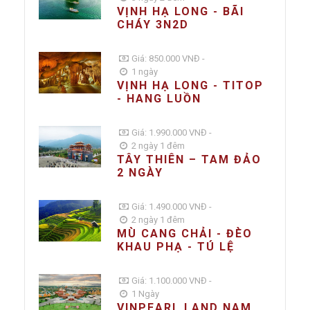
VỊNH HẠ LONG - BÃI
CHÁY 3N2D
Giá: 850.000 VNĐ -
1 ngày
VỊNH HẠ LONG - TITOP
- HANG LUỒN
Giá: 1.990.000 VNĐ -
2 ngày 1 đêm
TÂY THIÊN – TAM ĐẢO
2 NGÀY
Giá: 1.490.000 VNĐ -
2 ngày 1 đêm
MÙ CANG CHẢI - ĐÈO
KHAU PHẠ - TÚ LỆ
Giá: 1.100.000 VNĐ -
1 Ngày
VINPEARL LAND NAM