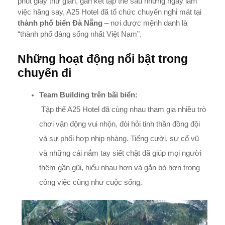
phút giây thư giãn, gắn kết tập thể sau những ngày làm
việc hăng say, A25 Hotel đã tổ chức chuyến nghỉ mát tại
thành phố biển Đà Nẵng
– nơi được mệnh danh là
“thành phố đáng sống nhất Việt Nam”.
Những hoạt động nổi bật trong
chuyến đi
Team Building trên bãi biển:
Tập thể A25 Hotel đã cùng nhau tham gia nhiều trò
chơi vận động vui nhộn, đòi hỏi tinh thần đồng đội
và sự phối hợp nhịp nhàng. Tiếng cười, sự cổ vũ
và những cái nắm tay siết chặt đã giúp mọi người
thêm gần gũi, hiểu nhau hơn và gắn bó hơn trong
công việc cũng như cuộc sống.