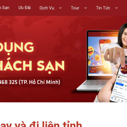
h Sạn
Ưu Đãi
Dịch Vụ
Tour
Tin Tức
y và đi liên tỉnh