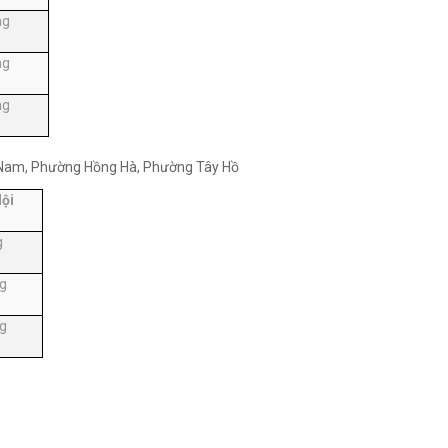
ng
ng
ng
Nam, Phường Hồng Hà, Phường Tây Hồ
Nội
g
g
g