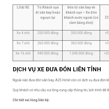
LOẠI XE
Từ Khách sạn
Đón từ sân bay về
đi sân bay hoặc
khách sạn – Xe đón
22
ngược lại
khách nước ngoài (có
cầm bảng đón)
Xe 4 chỗ
250.000 đồng
350.000 đồng
+5
Xe 7 chỗ
260.000 đồng
360.000 đồng
+5
Xe 16 chỗ
940.000 đồng
1.040.000 đồng
+2
DỊCH VỤ XE ĐƯA ĐÓN LIÊN TỈNH
Ngoài việc đưa đón sân bay, A25 Hotel còn có dịch vụ đưa đón kh
Quý khách có nhu cầu vui lòng cung cấp thông tin, lịch trình để 
Chi tiết vui lòng liên hệ: