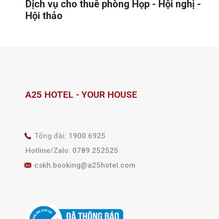
Dịch vụ cho thuê phòng Họp - Hội nghị -
Hội thảo
A25 HOTEL - YOUR HOUSE
Tổng đài:
1900 6925
Hotline/Zalo
:
0789 252525
cskh.booking@a25hotel.com