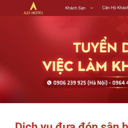
Căn Hộ Khác
Khách Sạn
Dịch vụ đưa đón sân ba