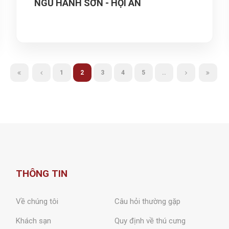
NGŨ HÀNH SƠN - HỘI AN
1
2
3
4
5
..
THÔNG TIN
Về chúng tôi
Câu hỏi thường gặp
Khách sạn
Quy định về thú cưng