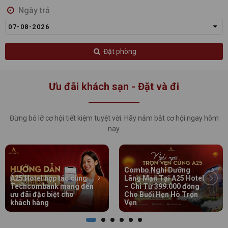
Ngày trả
07-08-2026
Đặt phòng
Ưu đãi khách sạn - Đặt và đi
Đừng bỏ lỡ cơ hội tiết kiệm tuyệt vời. Hãy nắm bắt cơ hội ngay hôm
nay.
Combo Nghỉ Dưỡng
A25 Hotel hợp tác cùng
Lãng Mạn Tại A25 Hotel
Techcombank mang đến
– Chỉ Từ 399.000 đồng
ưu đãi đặc biệt cho
Cho Buổi Hẹn Hò Trọn
khách hàng
Vẹn