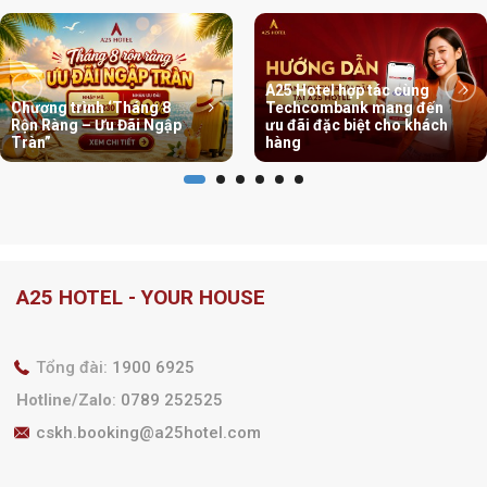
A25 Hotel hợp tác cùng
Chương trình ‘Tháng 8
Techcombank mang đến
Rộn Ràng – Ưu Đãi Ngập
ưu đãi đặc biệt cho khách
Tràn”
hàng
A25 HOTEL - YOUR HOUSE
Tổng đài:
1900 6925
Hotline/Zalo
:
0789 252525
cskh.booking@a25hotel.com