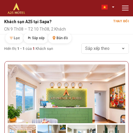
Khách sạn A25 tại Sapa?
THAY ĐỔI
CN 9 Th08 – T2 10 Th08, 2 Khách
Lọc
Sắp xếp
Bản đồ
Sắp xếp theo
Hiển thị
1 - 1
của
1
Khách sạn