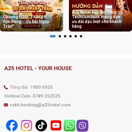
A25 Hotel hợp tác cùng
Chương trình ‘Tháng 8
Techcombank mang đến
Rộn Ràng – Ưu Đãi Ngập
ưu đãi đặc biệt cho khách
Tràn”
hàng
A25 HOTEL - YOUR HOUSE
Tổng đài:
1900 6925
Hotline/Zalo
:
0789 252525
cskh.booking@a25hotel.com