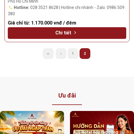
Phố Hồ Chí Minh
Hotline:
028 3521 8628 | Hotline chi nhánh - Zalo: 0986 509
380
Giá chỉ từ:
1.170.000 vnđ / đêm
Chi tiết
1
2
Ưu đãi
A25 Hotel hợp tác cùng