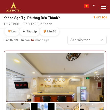
Khách Sạn Tại Phường Bến Thành?
THAY ĐỔI
T6 7 Th08 – T7 8 Th08, 2 Khách
Lọc
Sắp xếp
Bản đồ
Sắp xếp theo
Hiển thị
13 - 16
của
16
Khách sạn