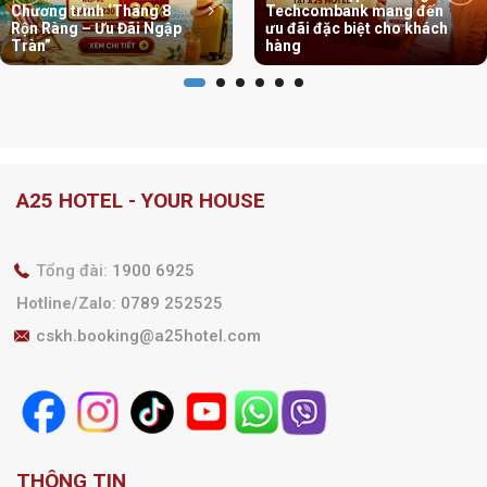
Chương trình ‘Tháng 8
Techcombank mang đến
Rộn Ràng – Ưu Đãi Ngập
ưu đãi đặc biệt cho khách
Tràn”
hàng
A25 HOTEL - YOUR HOUSE
Tổng đài:
1900 6925
Hotline/Zalo
:
0789 252525
cskh.booking@a25hotel.com
THÔNG TIN